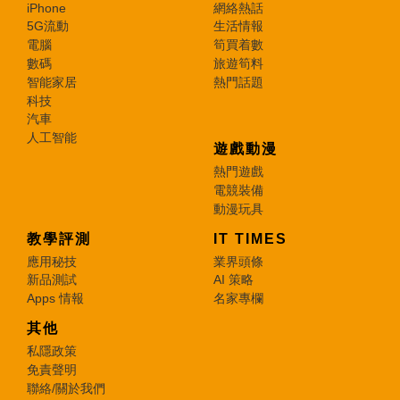
iPhone
網絡熱話
5G流動
生活情報
電腦
筍買着數
數碼
旅遊筍料
智能家居
熱門話題
科技
汽車
人工智能
遊戲動漫
熱門遊戲
電競裝備
動漫玩具
教學評測
IT TIMES
應用秘技
業界頭條
新品測試
AI 策略
Apps 情報
名家專欄
其他
私隱政策
免責聲明
聯絡/關於我們