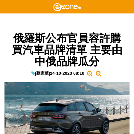
俄羅斯公布官員容許購
買汽車品牌清單 主要由
中俄品牌瓜分
|
蘇家華
|
24-10-2023 08:10
|