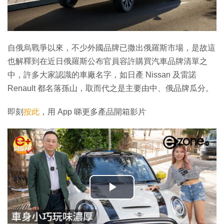
自俄烏戰爭以來，不少外國品牌已撒出俄羅斯市場，是故這
也解釋到在近日俄羅斯公布官員容許購買汽車品牌清單之
中，許多大家認識的車廠名字，如日產 Nissan 及雷諾
Renault 都名落孫山，取而代之是主要由中、俄品牌瓜分。
即刻
按此
，用 App 睇更多產品開箱影片
播
放