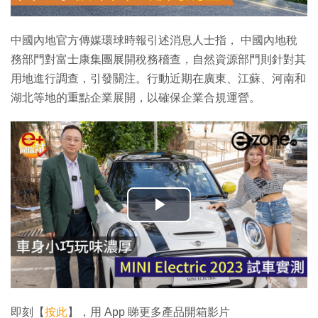
中國內地官方傳媒環球時報引述消息人士指， 中國內地稅
務部門對富士康集團展開稅務稽查，自然資源部門則針對其
用地進行調查，引發關注。行動近期在廣東、江蘇、河南和
湖北等地的重點企業展開，以確保企業合規運營。
播
放
影
片
即刻【
按此
】，用 App 睇更多產品開箱影片