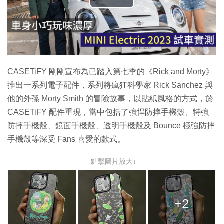
播
放
影
片
CASETiFY 剛剛宣布為已踏入第七季的
《Rick and Morty》
推出一系列電子配件，系列將
瘋狂科學家 Rick Sanchez 與
他的外孫 Morty Smith 的冒險故事，以貼紙風格的方式，於
CASETiFY 配件重現，當中
包括了
強悍防摔手機殼、特強
防摔手機殼、鏡面手機殼、透明手機殼及 Bounce 極強防摔
手機殼等深受 Fans 喜愛的款式。
↓點擊圖片放大↓
+2