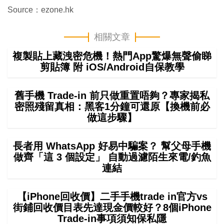
Source：ezone.hk
相關文章
複製貼上藏洩密危機！熱門App驚爆無聲偷睇
剪貼簿 附 iOS/Android自保教學
舊手機 Trade-in 前只做重置唔夠？專家揭私
密照殘留真相：黑客1分鐘可還原【換機前必
做這步驟】
長者用 WhatsApp 好易中騙案？ 幫父母手機
做齊「這 3 個設定」 自動過濾陌生來電/釣魚
連結
【iPhone回收價】二手手機trade in官方vs
街鋪回收價目表先達現金價較好？8個iPhone
Trade-in事項須知保私隱