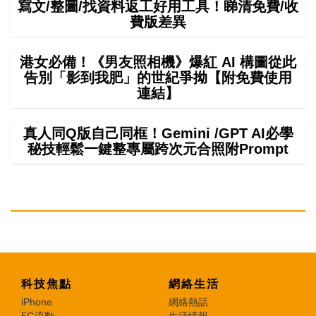
寫文/整圖/找資料返工好用工具！睇清免費/收
費版差異
港女必備！《男友照相機》爆紅 AI 構圖從此
告別「影到我肥」的世紀爭拗【附免費使用
連結】
真人同Q版自己同框！Gemini /GPT AI必學
秘技輕鬆一鍵整專屬跨次元合照附Prompt
科技焦點
網絡生活
iPhone
網絡熱話