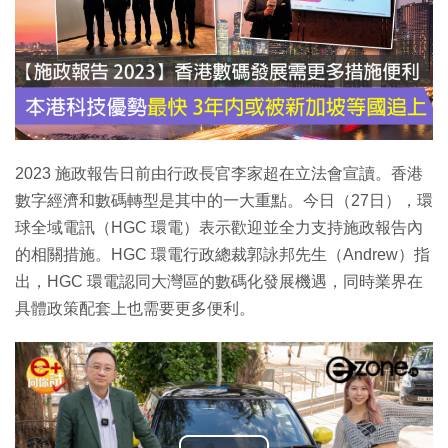
2023 施政報告日前由行政長官李家超在立法會宣讀。香港
數字經濟和數碼轉型是其中的一大重點。今日（27日），環
球全域電訊（HGC 環電）表示歡迎並全力支持施政報告內
的相關措施。HGC 環電行政總裁郭詠邦先生（Andrew）指
出，HGC 環電認同大灣區的數碼化發展機遇，同時業界在
具體政策配套上也需要更多便利。