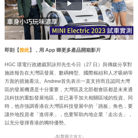
播
放
影
片
即刻【
按此
】，用 App 睇更多產品開箱影片
HGC 環電行政總裁郭詠邦先生今日（27 日）與傳媒分享對
施政報告在大灣區發展、數碼轉型、國際樞紐和人才吸納等
方面的措施看法。Andrew首先表示一直支持而且認同大灣
區的發展機遇是十分重要，大灣區及北部都會區都是未來通
訊科技的重點發展地區，並已著手加大相關區域的投資。同
時，他亦強調香港在大灣區科技發展中的「跳板」角色，要
讓外地投資者「進得來」，也要幫助內地企業「走出去」，
以充分發揮香港的獨特優勢。
↓點擊圖片放大↓