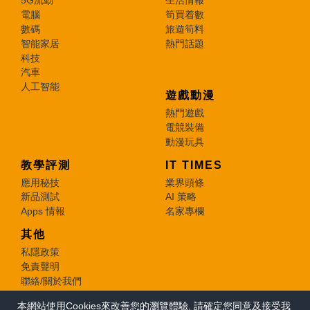
5G流動
生活情報
電腦
筍買着數
數碼
旅遊筍料
智能家居
熱門話題
科技
汽車
人工智能
遊戲動漫
熱門遊戲
電競裝備
動漫玩具
教學評測
IT TIMES
應用秘技
業界頭條
新品測試
AI 策略
Apps 情報
名家專欄
其他
私隱政策
免責聲明
聯絡/關於我們
本網站使用Cookies來改善您的瀏覽體驗, 請確定您同意及接受我
© 2026 e-zone. All Rights Reserved.