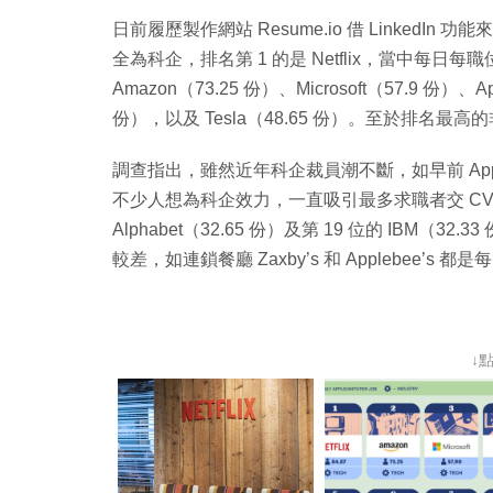
日前履歷製作網站 Resume.io 借 Linked
全為科企，排名第 1 的是 Netflix，當中每日每
Amazon（73.25 份）、Microsoft（57.9 份）、A
份），以及 Tesla（48.65 份）。至於排名最高的非科
調查指出，雖然近年科企裁員潮不斷，如早前 App
不少人想為科企效力，一直吸引最多求職者交 CV
Alphabet（32.65 份）及第 19 位的 IB
較差，如連鎖餐廳 Zaxby’s 和 Applebee’s
↓