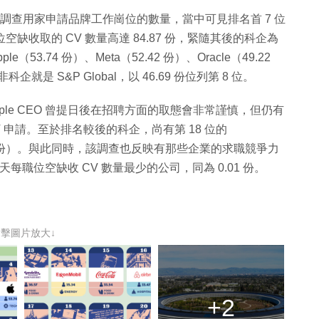
In 功能來調查用家申請品牌工作崗位的數量，當中可見排名首 7 位
職位空缺收取的 CV 數量高達 84.87 份，緊隨其後的科企為
pple（53.74 份）、Meta（52.42 份）、Oracle（49.22
企就是 S&P Global，以 46.69 份位列第 8 位。
le CEO 曾提日後在招聘方面的取態會非常謹慎，但仍有
 申請。至於排名較後的科企，尚有第 18 位的
M（32.33 份）。與此同時，該調查也反映有那些企業的求職競爭力
 都是每天每職位空缺收 CV 數量最少的公司，同為 0.01 份。
點擊圖片放大↓
+2