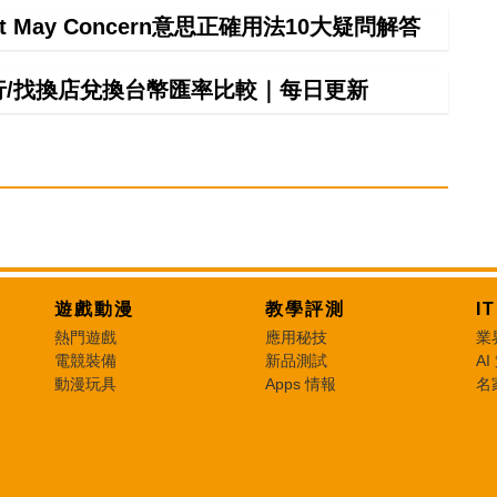
It May Concern意思正確用法10大疑問解答
銀行/找換店兌換台幣匯率比較｜每日更新
遊戲動漫
教學評測
I
熱門遊戲
應用秘技
業
電競裝備
新品測試
AI
動漫玩具
Apps 情報
名