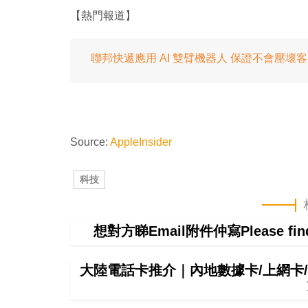
【熱門報道】
聯邦快遞應用 AI 雙臂機器人 保證不會壓壞
Source:
AppleInsider
科技
想對方睇Email附件仲寫Please f
大陸電話卡推介｜內地數據卡/上網卡/