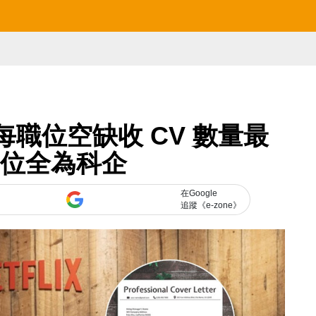
每日每職位空缺收 CV 數量最
7 位全為科企
在Google
追蹤《e-zone》