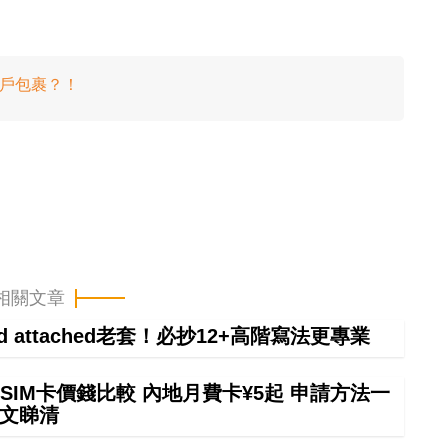
客戶包裹？！
相關文章
ind attached老套！必抄12+高階寫法更專業
SIM卡價錢比較 內地月費卡¥5起 申請方法一
文睇清