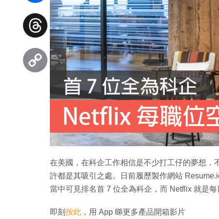
Facebook
Threads
Copy
Link
在美國，在科企工作相信是不少打工仔的夢想，不
許都是其吸引之處。日前履歷製作網站 Resume.i
當中可見排名首 7 位全為科企，而 Netflix 就是
即刻
按此
，用 App 睇更多產品開箱影片