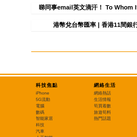
睇同事email英文滴汗！ To Whom 
港幣兌台幣匯率 | 香港11間
科技焦點
網絡生活
iPhone
網絡熱話
5G流動
生活情報
電腦
筍買着數
數碼
旅遊筍料
智能家居
熱門話題
科技
汽車