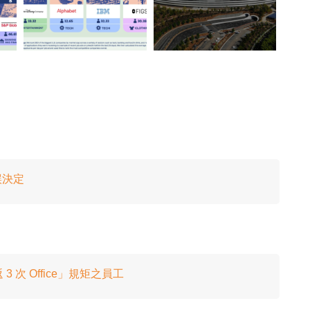
誤決定
3 次 Office」規矩之員工