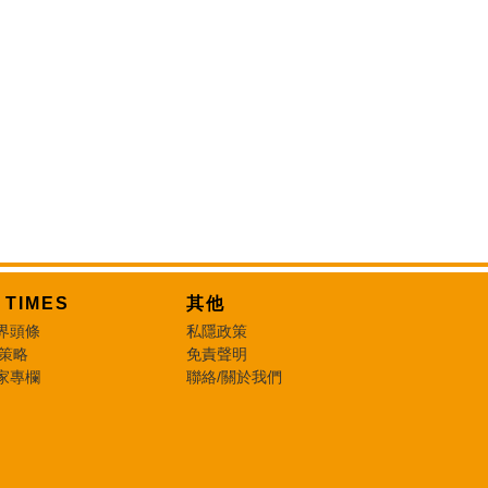
T TIMES
其他
界頭條
私隱政策
 策略
免責聲明
家專欄
聯絡/關於我們