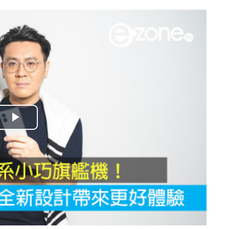
播
放
影
片