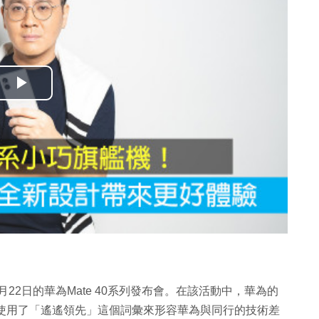
播
放
影
片
月22日的華為Mate 40系列發布會。在該活動中，華為的
使用了「遙遙領先」這個詞彙來形容華為與同行的技術差