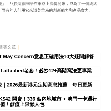
遙領先」，很快這個詞語在網絡上流傳開來，成為了一個網絡
而有的人則用它來讚美華為的創新能力和產品實力​​。
相關文章
It May Concern意思正確用法10大疑問解答
ind attached老套！必抄12+高階寫法更專業
較｜2026最新港元定期高息推薦｜每日更新
$42 開賣！336 個內地城市 + 澳門一卡通行
增值 / 儲值上限懶人包