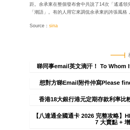
距​​。余承東在整個發布會中共說了14次「遙
「潮語」。有的人用它來調侃余承東的誇張風格，
Source：
sina
睇同事email英文滴汗！ To Whom 
想對方睇Email附件仲寫Please f
香港18大銀行港元定期存款利率比
【八達通全國通卡 2026 完整攻略】HK
7 大賣點 + 