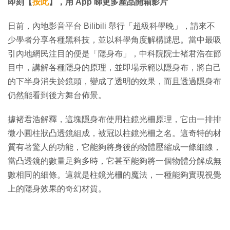
片
即刻【
按此
】，用 App 睇更多產品開箱影片
日前，內地影音平台 Bilibili 舉行「超級科學晚」，請來不
少學者分享各種黑科技，並以科學角度解構謎思。當中最吸
引內地網民注目的便是「隱身布」，中科院院士褚君浩在節
目中，講解各種隱身的原理，並即場示範以隱身布，將自己
的下半身消失於鏡頭，變成了透明的效果，而且透過隱身布
仍然能看到後方舞台佈景。
據褚君浩解釋，這塊隱身布使用柱鏡光柵原理，它由一排排
微小圓柱狀凸透鏡組成，被冠以柱鏡光柵之名。這奇特的材
質有著驚人的功能，它能夠將身後的物體壓縮成一條細線，
當凸透鏡的數量足夠多時，它甚至能夠將一個物體分解成無
數相同的細條。這就是柱鏡光柵的魔法，一種能夠實現視覺
上的隱身效果的奇幻材質。