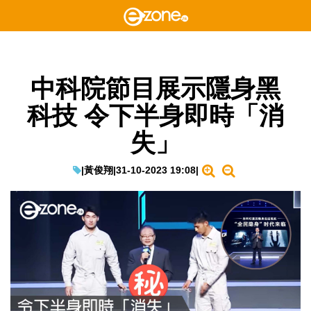
中科院節目展示隱身黑
科技 令下半身即時「消
失」
|
黃俊翔
|
31-10-2023 19:08
|