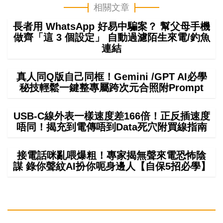
相關文章
長者用 WhatsApp 好易中騙案？ 幫父母手機
做齊「這 3 個設定」 自動過濾陌生來電/釣魚
連結
真人同Q版自己同框！Gemini /GPT AI必學
秘技輕鬆一鍵整專屬跨次元合照附Prompt
USB-C線外表一樣速度差166倍！正反插速度
唔同！揭充到電傳唔到Data死穴附買線指南
接電話咪亂喂爆粗！專家揭無聲來電恐怖陰
謀 錄你聲紋AI扮你呃身邊人【自保5招必學】