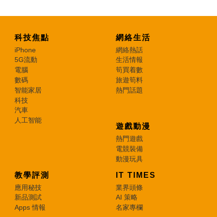
科技焦點
網絡生活
iPhone
網絡熱話
5G流動
生活情報
電腦
筍買着數
數碼
旅遊筍料
智能家居
熱門話題
科技
汽車
人工智能
遊戲動漫
熱門遊戲
電競裝備
動漫玩具
教學評測
IT TIMES
應用秘技
業界頭條
新品測試
AI 策略
Apps 情報
名家專欄