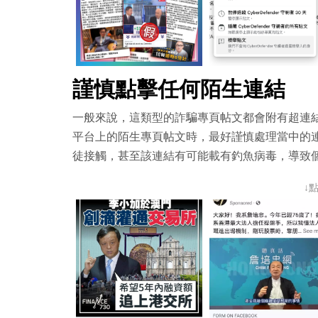
謹慎點擊任何陌生連結
一般來說，這類型的詐騙專頁帖文都會附有超連
平台上的陌生專頁帖文時，最好謹慎處理當中的
徒接觸，甚至該連結有可能載有釣魚病毒，導致
↓