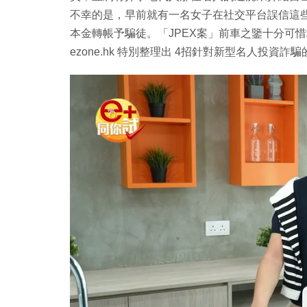
不幸的是，早前就有一名女子在社交平台誤信這些
本金轉帳予騙徒。「JPEX案」前車之鑒十分可
ezone.hk 特別整理出 4招針對新型名人投資詐