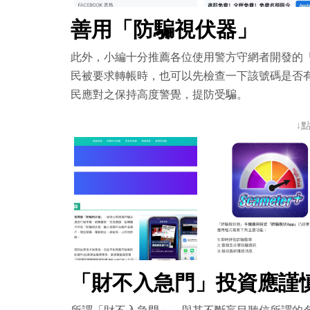
善用「防騙視伏器」
此外，小編十分推薦各位使用警方守網者開發的
民被要求轉帳時，也可以先檢查一下該號碼是否
民應對之保持高度警覺，提防受騙。
↓
「財不入急門」投資應謹