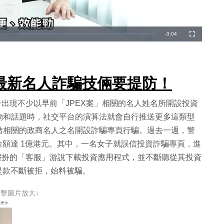
剩
-
3:04
全
螢
幕
餘
時
最新名人詐騙技倆要提防！
間
台出現不少以早前「JPEX案」相關的名人姓名所開設投資
物和話題時，社交平台的演算法就會自行推送更多這類型
借相關的政商名人之名開設詐騙專頁行騙。過去一週，警
金額達 1億港元。其中，一名女子就誤信投資詐騙專頁，進
徒假扮的「客服」游說下載投資應用程式，並不斷聽從其投資
子提款不斷被拒，始料被騙。
點擊圖片放大↓