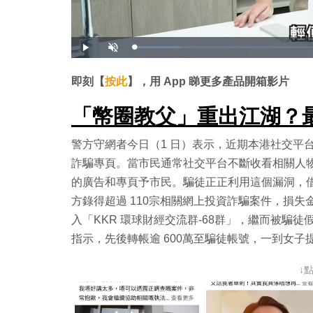
載
播
開
入
放
啟
完
音
畢
效
:
即刻【
按此
】，用 App 睇更多產品開箱影片
1
7
.
6
「幣圈教父」重出江湖？
1
%
警方守網者今日（1 日）表示，近期本港社交平
詐騙專頁。當市民通常社交平台不斷收看相關人
的廣告和專頁予市民。騙徒正正利用這個漏洞，
方錄得超過 110宗相關網上投資詐騙案件，損失
入「KKR 環球財經交流群-68群」，繼而被騙
指示，先後轉帳逾 600萬至騙徒帳號，一到女
↓