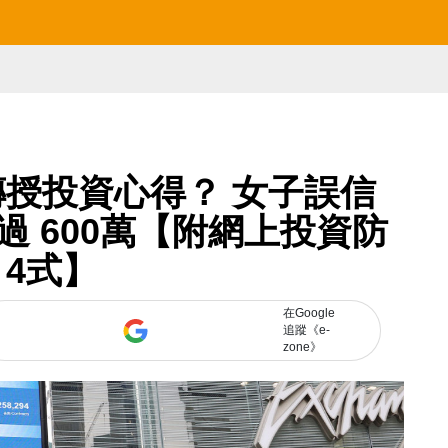
授投資心得？ 女子誤信
 600萬【附網上投資防
 4式】
在Google
追蹤《e-
zone》