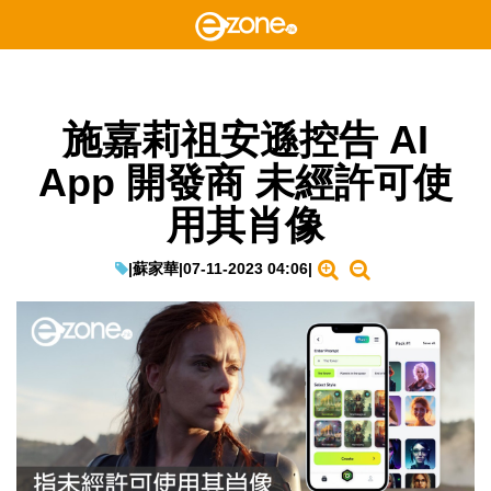
施嘉莉祖安遜控告 AI
App 開發商 未經許可使
用其肖像
|
蘇家華
|
07-11-2023 04:06
|