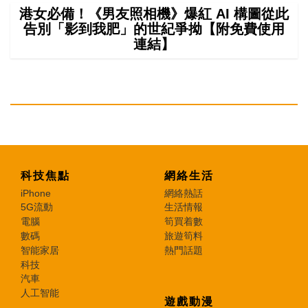
港女必備！《男友照相機》爆紅 AI 構圖從此
告別「影到我肥」的世紀爭拗【附免費使用
連結】
科技焦點
網絡生活
iPhone
網絡熱話
5G流動
生活情報
電腦
筍買着數
數碼
旅遊筍料
智能家居
熱門話題
科技
汽車
人工智能
遊戲動漫