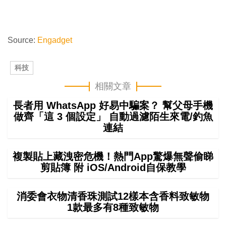
Source:
Engadget
科技
相關文章
長者用 WhatsApp 好易中騙案？ 幫父母手機
做齊「這 3 個設定」 自動過濾陌生來電/釣魚
連結
複製貼上藏洩密危機！熱門App驚爆無聲偷睇
剪貼簿 附 iOS/Android自保教學
消委會衣物清香珠測試12樣本含香料致敏物
1款最多有8種致敏物