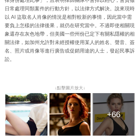
律身份處理此事」，且表明律師團隊不會掉以輕心，會貫徹
日常處理同類案件的行動方針，以法律方式解決。說來現時
以 AI 盜取名人肖像的情況是相對較新的事情，因此當中需
要負上怎樣的法律後果，就仍在研究當中。不過即使相關現
象還存在灰色地帶，但美國一些州份已定下有關私隱權的相
關法律，如加州允許對未經授權使用某人的姓名、聲音、簽
名、照片或肖像等進行廣告或促銷用途的人士，發起民事訴
訟。
↓點擊圖片放大↓
+66