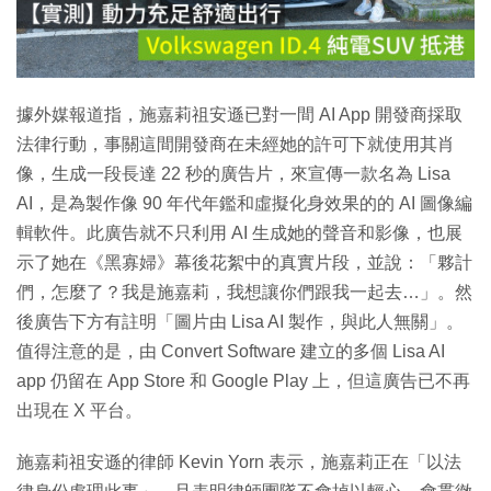
放
影
片
據外媒報道指，施嘉莉祖安遜已對一間 AI App 開發商採取
法律行動，事關這間開發商在未經她的許可下就使用其肖
像，生成一段長達 22 秒的廣告片，來宣傳一款名為 Lisa
AI，是為製作像 90 年代年鑑和虛擬化身效果的的 AI 圖像編
輯軟件。此廣告就不只利用 AI 生成她的聲音和影像，也展
示了她在《黑寡婦》幕後花絮中的真實片段，並說：「夥計
們，怎麼了？我是施嘉莉，我想讓你們跟我一起去…」。然
後廣告下方有註明「圖片由 Lisa AI 製作，與此人無關」。
值得注意的是，由 Convert Software 建立的多個 Lisa AI
app 仍留在 App Store 和 Google Play 上，但這廣告已不再
出現在 X 平台。
施嘉莉祖安遜的律師 Kevin Yorn 表示，施嘉莉正在「以法