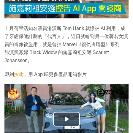
上月荷里活知名演員湯漢斯 Tom Hank 就慘被 AI 利用，成
了牙齒保健計劃的「代言人」，近日就輪到另一位著名女演
員的肖像被盜用，就是曾拍 Marvel《復仇者聯盟》系列，
飾演黑寡婦 Black Widow 的施嘉莉祖安遜 Scarlett
Johansson。
即刻
按此
，用 App 睇更多產品開箱影片
播