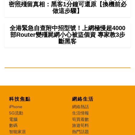
密照殘留真相：黑客1分鐘可還原【換機前必
做這步驟】
全港緊急自查附中招型號！上網極慢超4000
部Router變殭屍網小心被盜個資 專家教3步
斷黑客
科技焦點
網絡生活
iPhone
網絡熱話
5G流動
生活情報
電腦
筍買着數
數碼
旅遊筍料
智能家居
熱門話題