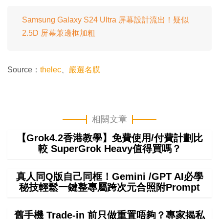
Samsung Galaxy S24 Ultra 屏幕設計流出！疑似
2.5D 屏幕兼邊框加粗
Source：
thelec
、
嚴選名膜
相關文章
【Grok4.2香港教學】免費使用/付費計劃比
較 SuperGrok Heavy值得買嗎？
真人同Q版自己同框！Gemini /GPT AI必學
秘技輕鬆一鍵整專屬跨次元合照附Prompt
舊手機 Trade-in 前只做重置唔夠？專家揭私