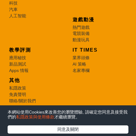
科技
汽車
人工智能
遊戲動漫
熱門遊戲
電競裝備
動漫玩具
教學評測
IT TIMES
應用秘技
業界頭條
新品測試
AI 策略
Apps 情報
名家專欄
其他
私隱政策
免責聲明
聯絡/關於我們
本網站使用Cookies來改善您的瀏覽體驗, 請確定您同意及接受我
© 2026 e-zone. All Rights Reserved.
們的
私隱政策與使用條款
才繼續瀏覽。
在Google
同意及關閉
追蹤《e-zone》