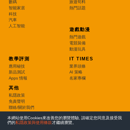
數碼
旅遊筍料
智能家居
熱門話題
科技
汽車
人工智能
遊戲動漫
熱門遊戲
電競裝備
動漫玩具
教學評測
IT TIMES
應用秘技
業界頭條
新品測試
AI 策略
Apps 情報
名家專欄
其他
私隱政策
免責聲明
聯絡/關於我們
本網站使用Cookies來改善您的瀏覽體驗, 請確定您同意及接受我
© 2026 e-zone. All Rights Reserved.
們的
私隱政策與使用條款
才繼續瀏覽。