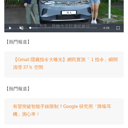
剩
-
4:26
載
播
開
全
入
放
啟
螢
完
音
幕
餘
畢
效
:
【熱門報道】
1
時
2
.
1
間
8
%
【Gmail 隱藏指令大曝光】網民實測「 1 指令」瞬間
清理 37％ 空間
【熱門報道】
有望突破智能手錶限制？Google 研究用「降噪耳
機」測心率！