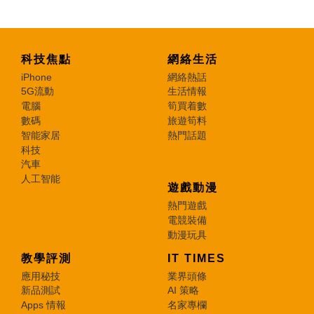
科技焦點
網絡生活
iPhone
網絡熱話
5G流動
生活情報
電腦
筍買着數
數碼
旅遊筍料
智能家居
熱門話題
科技
汽車
人工智能
遊戲動漫
熱門遊戲
電競裝備
動漫玩具
教學評測
IT TIMES
應用秘技
業界頭條
新品測試
AI 策略
Apps 情報
名家專欄