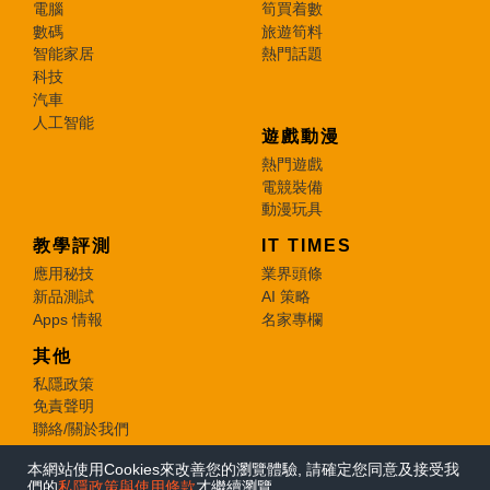
電腦
筍買着數
數碼
旅遊筍料
智能家居
熱門話題
科技
汽車
人工智能
遊戲動漫
熱門遊戲
電競裝備
動漫玩具
教學評測
IT TIMES
應用秘技
業界頭條
新品測試
AI 策略
Apps 情報
名家專欄
其他
私隱政策
免責聲明
聯絡/關於我們
本網站使用Cookies來改善您的瀏覽體驗, 請確定您同意及接受我
© 2026 e-zone. All Rights Reserved.
們的
私隱政策與使用條款
才繼續瀏覽。