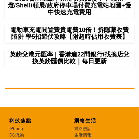
燈/Shell/領展/政府停車場付費充電站地圖+慢
中快速充電費用
電動車充電閒置費貴電費10倍！拆隱藏收費
陷阱 學5招避伏攻略【附超時佔用收費表】
英鎊兌港元匯率 | 香港逾22間銀行/找換店兌
換英鎊匯價比較｜每日更新
科技焦點
網絡生活
iPhone
網絡熱話
5G流動
生活情報