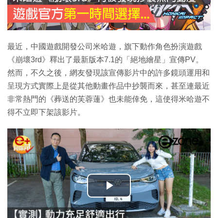
最近，中國遊戲開發公司米哈遊，旗下動作角色扮演遊戲
《崩壞3rd》釋出了最新版本7.1的「絕地繪星」宣傳PV。
然而，不久之後，網友發現該宣傳影片中的許多鏡頭運用和
呈現方式實際上是從其他動畫作品中抄襲而來，甚至連最近
非常熱門的《葬送的芙蓉蓮》也未能倖免，這使得米哈遊不
得不立即下架該影片。
播