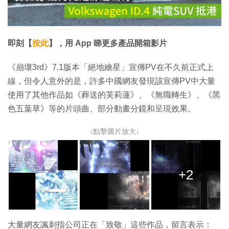
放
影
片
即刻【
按此
】，用 App 睇更多產品開箱影片
《崩壞3rd》7.1版本「絕地繪星」宣傳PV在不久前正式上
線，但令人意外的是，許多中國網友發現該宣傳PV中大量
使用了其他作品如《葬送的芙莉蓮》、《無職轉生》、《黑
色五葉草》等的片頭曲、部分動畫分鏡和呈現效果。
↓點擊圖片放大↓
+2
大量網友諷刺指公司正在「致敬」這些作品，留言表示：