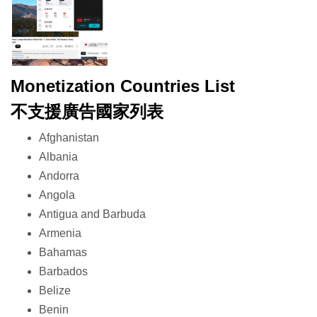
Monetization Countries List
不支援廣告國家列表
Afghanistan
Albania
Andorra
Angola
Antigua and Barbuda
Armenia
Bahamas
Barbados
Belize
Benin