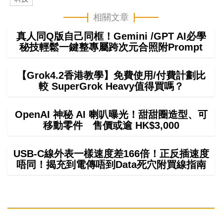
相關文章
真人同Q版自己同框！Gemini /GPT AI必學
秘技輕鬆一鍵整專屬跨次元合照附Prompt
【Grok4.2香港教學】免費使用/付費計劃比
較 SuperGrok Heavy值得買嗎？
OpenAI 神秘 AI 喇叭曝光！甜甜圈造型、可
移動零件 售價或逾 HK$3,000
USB-C線外表一樣速度差166倍！正反插速度
唔同！揭充到電傳唔到Data死穴附買線指南