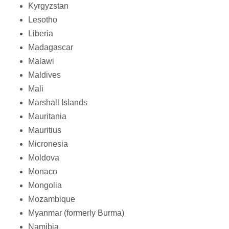
Kyrgyzstan
Lesotho
Liberia
Madagascar
Malawi
Maldives
Mali
Marshall Islands
Mauritania
Mauritius
Micronesia
Moldova
Monaco
Mongolia
Mozambique
Myanmar (formerly Burma)
Namibia