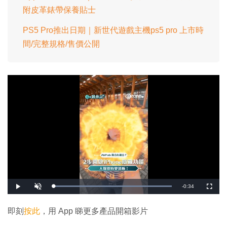
附皮革錶帶保養貼士
PS5 Pro推出日期｜新世代遊戲主機ps5 pro 上市時
間/完整規格/售價公開
剩
-
0:34
載
播
開
全
入
放
啟
螢
完
音
幕
餘
畢
效
:
即刻
按此
，用 App 睇更多產品開箱影片
1
時
0
0