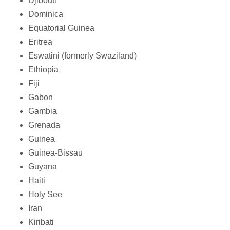
Djibouti
Dominica
Equatorial Guinea
Eritrea
Eswatini (formerly Swaziland)
Ethiopia
Fiji
Gabon
Gambia
Grenada
Guinea
Guinea-Bissau
Guyana
Haiti
Holy See
Iran
Kiribati