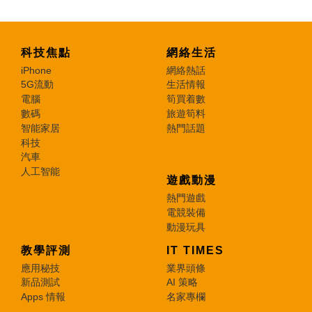
科技焦點
網絡生活
iPhone
網絡熱話
5G流動
生活情報
電腦
筍買着數
數碼
旅遊筍料
智能家居
熱門話題
科技
汽車
人工智能
遊戲動漫
熱門遊戲
電競裝備
動漫玩具
教學評測
IT TIMES
應用秘技
業界頭條
新品測試
AI 策略
Apps 情報
名家專欄