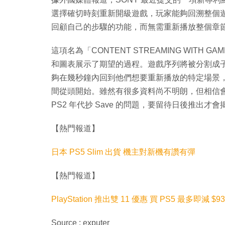
選擇確切時刻重新開級遊戲，玩家能夠回溯整個
回顧自己的步驟的功能，而無需重新播放整個章
這項名為「CONTENT STREAMING WITH 
和圖表展示了期望的過程。遊戲序列將被分割成
夠在幾秒鐘內回到他們想要重新播放的特定場景，
間從頭開始。雖然有很多資料尚不明朗，但相信
PS2 年代抄 Save 的問題，要留待日後推出才會
【熱門報道】
日本 PS5 Slim 出貨 機主對新機有讚有彈
【熱門報道】
PlayStation 推出雙 11 優惠 買 PS5 最多即減 $93
Source : exputer