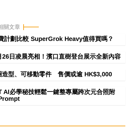
相關文章
計劃比較 SuperGrok Heavy值得買嗎？
lation》8月26日凌晨亮相！濱口直樹登台展示全新內容
甜圈造型、可移動零件 售價或逾 HK$3,000
GPT AI必學秘技輕鬆一鍵整專屬跨次元合照附
Prompt