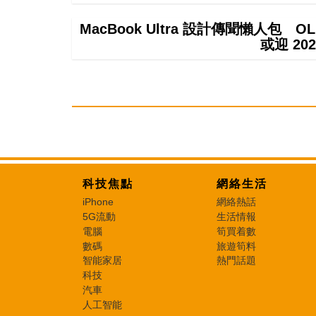
MacBook Ultra 設計傳聞懶人包 OL
或迎 20
科技焦點
網絡生活
iPhone
網絡熱話
5G流動
生活情報
電腦
筍買着數
數碼
旅遊筍料
智能家居
熱門話題
科技
汽車
人工智能