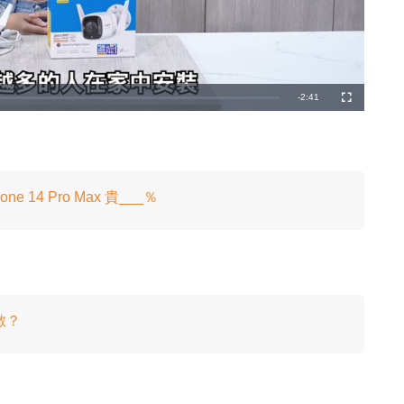
剩
-
2:41
全
螢
幕
餘
時
間
ne 14 Pro Max 貴___％
數？