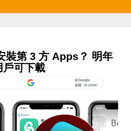
可安裝第 3 方 Apps？ 明年
用戶可下載
在Google
追蹤《e-zone》