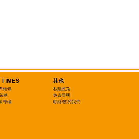
T TIMES
其他
界頭條
私隱政策
 策略
免責聲明
家專欄
聯絡/關於我們