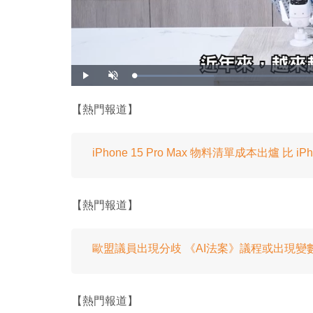
載
播
開
入
放
啟
完
音
畢
效
:
【熱門報道】
2
0
.
1
2
%
iPhone 15 Pro Max 物料清單成本出爐 比 iPho
【熱門報道】
歐盟議員出現分歧 《AI法案》議程或出現變
【熱門報道】