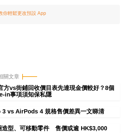
放！ 教你輕鬆更改預設 App
相關文章
 in官方vs街鋪回收價目表先達現金價較好？8個
rade-in事項須知保私隱
ro 3 vs AirPods 4 規格售價差異一文睇清
甜圈造型、可移動零件 售價或逾 HK$3,000