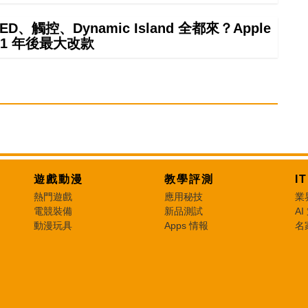
ED、觸控、Dynamic Island 全都來？Apple
21 年後最大改款
遊戲動漫
教學評測
I
熱門遊戲
應用秘技
業
電競裝備
新品測試
AI
動漫玩具
Apps 情報
名