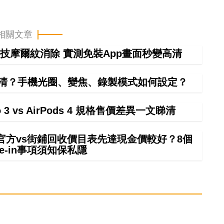
相關文章
技摩爾紋消除 實測免裝App畫面秒變高清
清？手機光圈、變焦、錄製模式如何設定？
ro 3 vs AirPods 4 規格售價差異一文睇清
 in官方vs街鋪回收價目表先達現金價較好？8個
rade-in事項須知保私隱