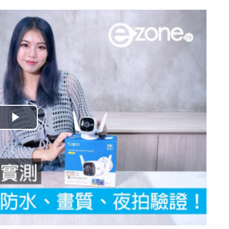
播
放
影
片