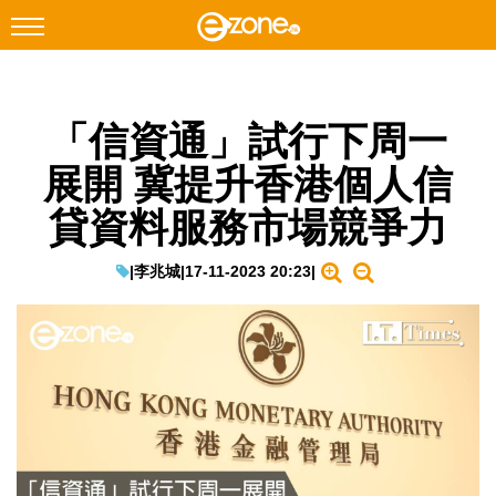
搜尋
「信資通」試行下周一
Facebook
Instagram
展開 冀提升香港個人信
科技焦點
貸資料服務市場競爭力
網絡生活
遊戲動漫
|
李兆城
|
17-11-2023 20:23
|
教學評測
EduTech
IT Times
生成式AI與雲端應用
Enterprise Digital Transformation