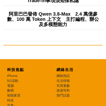
Trade-in事項須知保私隱
阿里巴巴發佈 Qwen 3.8-Max 2.4 萬億參
數、100 萬 Token 上下文 主打編程、辦公
及多模態能力
科技焦點
網絡生活
iPhone
網絡熱話
5G流動
生活情報
電腦
筍買着數
數碼
旅遊筍料
智能家居
熱門話題
科技
汽車