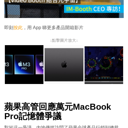
放
影
片
即刻
按此
，用 App 睇更多產品開箱影片
↓點擊圖片放大↓
蘋果高管回應萬元MacBook
Pro記憶體爭議
對於這一爭議，內地傳媒訪問了蘋果全球產品行銷副總裁