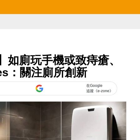
19】如廁玩手機或致痔瘡、
Gates：關注廁所創新
在Google
追蹤《e-zone》