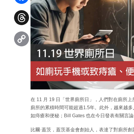
Facebook
Threads
Copy
Link
在 11 月 19 日「世界廁所日」，人們對在
廁所的累積時間可能超過1.5年。此外，越來越
如痔瘡和便秘；Bill Gates 也在今日發表有關言
比爾·蓋茨，蓋茨基金會創始人，表達了對廁所