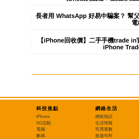
長者用 WhatsApp 好易中騙案？ 
電
【iPhone回收價】二手手機trade
iPhone T
科技焦點
網絡生活
iPhone
網絡熱話
5G流動
生活情報
電腦
筍買着數
數碼
旅遊筍料