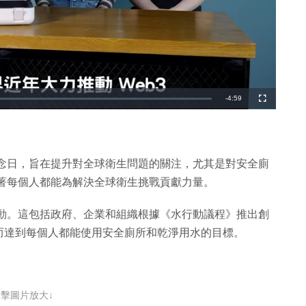
剩
-
4:59
全
螢
幕
餘
時
間
紀念日，旨在提升對全球衛生問題的關注，尤其是對安全廁
徵著每個人都能為解決全球衛生挑戰貢獻力量。
行動。這包括政府、企業和組織根據《水行動議程》推出創
而達到每個人都能使用安全廁所和乾淨用水的目標。
點擊圖片放大↓