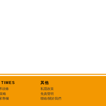
T TIMES
其他
界頭條
私隱政策
 策略
免責聲明
家專欄
聯絡/關於我們