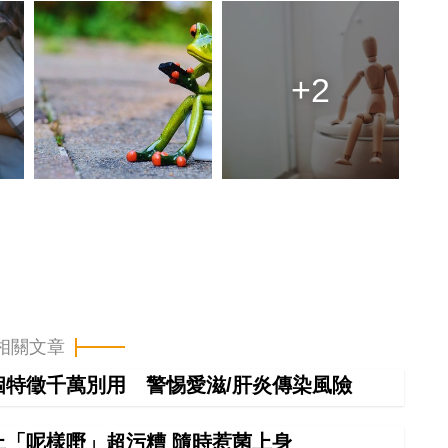
+2
相關文章
特徵千萬別用 警惕愛滋/肝炎傳染風險
「呢樣嘢」超污糟 隨時惹菌上身