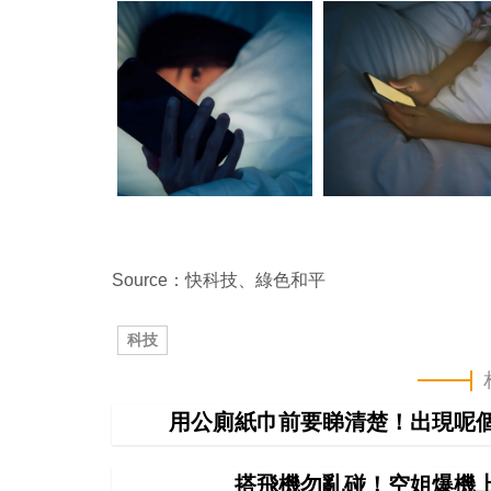
Source：快科技、綠色和平
科技
用公廁紙巾前要睇清楚！出現呢個
搭飛機勿亂碰！空姐爆機上