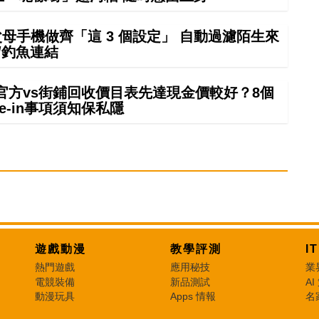
幫父母手機做齊「這 3 個設定」 自動過濾陌生來
/釣魚連結
 in官方vs街鋪回收價目表先達現金價較好？8個
rade-in事項須知保私隱
遊戲動漫
教學評測
I
熱門遊戲
應用秘技
業
電競裝備
新品測試
AI
動漫玩具
Apps 情報
名