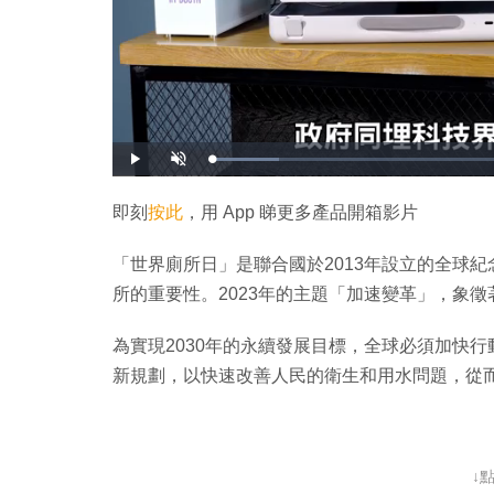
載
播
開
入
放
啟
完
音
畢
效
:
即刻
按此
，用 App 睇更多產品開箱影片
1
0
.
8
「世界廁所日」是聯合國於2013年設立的全球
4
%
所的重要性。2023年的主題「加速變革」，象
為實現2030年的永續發展目標，全球必須加快
新規劃，以快速改善人民的衛生和用水問題，從
↓