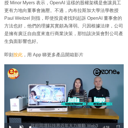
授 Minor Myers 表示，OpenAI 這樣的股權架構是會讓員工
更有力地向董事會施壓。不過，內布拉斯加大學法學教授
Paul Weitzel 則指，即使投資者找到起訴 OpenAI 董事會的
方法也好，他們的理據其實頗為薄弱。只因根據法律，公司
是擁有廣泛自由度來進行商業決策，那怕該決策會對公司產
生負面影響也好。
即刻
按此
，用 App 睇更多產品開箱影片
剩
-
4:59