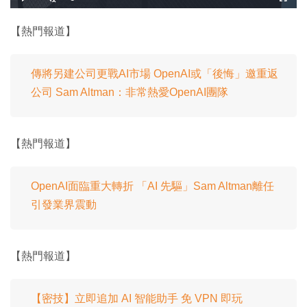
載
播
開
全
入
放
啟
螢
完
音
幕
餘
畢
效
:
【熱門報道】
1
時
0
.
8
間
4
%
傳將另建公司更戰AI市場 OpenAI或「後悔」邀重返
公司 Sam Altman：非常熱愛OpenAI團隊
【熱門報道】
OpenAI面臨重大轉折 「AI 先驅」Sam Altman離任
引發業界震動
【熱門報道】
【密技】立即追加 AI 智能助手 免 VPN 即玩