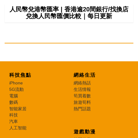
人民幣兌港幣匯率 | 香港逾20間銀行/找換店
兌換人民幣匯價比較｜每日更新
科技焦點
網絡生活
iPhone
網絡熱話
5G流動
生活情報
電腦
筍買着數
數碼
旅遊筍料
智能家居
熱門話題
科技
汽車
人工智能
遊戲動漫