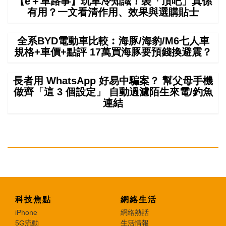
【e＋車路事】玩車冷知識！裝「頂吧」真係
有用？一文看清作用、效果與選購貼士
全系BYD電動車比較︰海豚/海豹/M6七人車
規格+車價+點評 17萬買海豚要預錢換避震？
長者用 WhatsApp 好易中騙案？ 幫父母手機
做齊「這 3 個設定」 自動過濾陌生來電/釣魚
連結
科技焦點
網絡生活
iPhone
網絡熱話
5G流動
生活情報