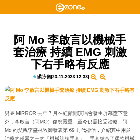
阿 Mo 李啟言以機械手
套治療 持續 EMG 刺激
下右手略有反應
|
蔡泳儀
|
23-11-2023 12:33
|
男團 MIRROR 去年 7 月在紅館開演唱會發生屏幕墮下意
外，李啟言（阿MO）傷勢嚴重，至今仍需接受治療。阿
Mo 的父親李盛林牧師發表第 69 封代禱信，介紹其中用於
治療的儀器之一的「機械訓練手套」，手套結合了柔軟機械