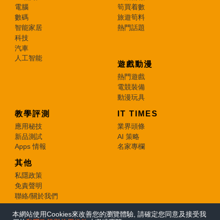
電腦
筍買着數
數碼
旅遊筍料
智能家居
熱門話題
科技
汽車
人工智能
遊戲動漫
熱門遊戲
電競裝備
動漫玩具
教學評測
IT TIMES
應用秘技
業界頭條
新品測試
AI 策略
Apps 情報
名家專欄
其他
私隱政策
免責聲明
聯絡/關於我們
本網站使用Cookies來改善您的瀏覽體驗, 請確定您同意及接受我
© 2026 e-zone. All Rights Reserved.