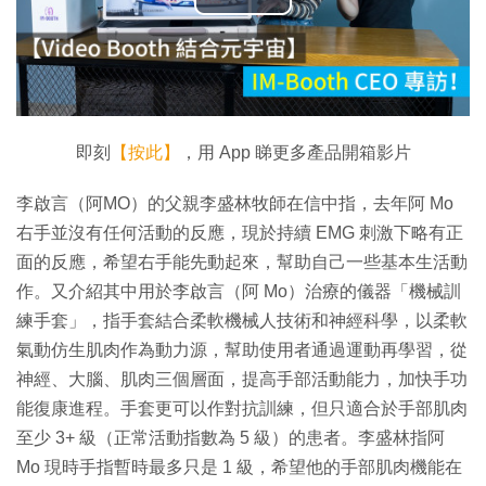
播
放
影
片
即刻
【按此】
，用 App 睇更多產品開箱影片
李啟言（阿MO）的父親李盛林牧師在信中指，去年阿 Mo
右手並沒有任何活動的反應，現於持續 EMG 刺激下略有正
面的反應，希望右手能先動起來，幫助自己一些基本生活動
作。又介紹其中用於李啟言（阿 Mo）治療的儀器「機械訓
練手套」，指手套結合柔軟機械人技術和神經科學，以柔軟
氣動仿生肌肉作為動力源，幫助使用者通過運動再學習，從
神經、大腦、肌肉三個層面，提高手部活動能力，加快手功
能復康進程。手套更可以作對抗訓練，但只適合於手部肌肉
至少 3+ 級（正常活動指數為 5 級）的患者。李盛林指阿
Mo 現時手指暫時最多只是 1 級，希望他的手部肌肉機能在