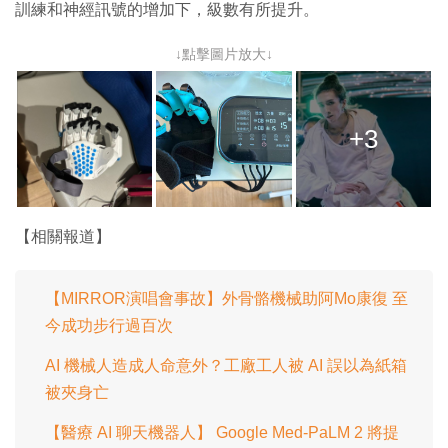
訓練和神經訊號的增加下，級數有所提升。
↓點擊圖片放大↓
+3
【相關報道】
【MIRROR演唱會事故】外骨骼機械助阿Mo康復 至
今成功步行過百次
AI 機械人造成人命意外？工廠工人被 AI 誤以為紙箱
被夾身亡
【醫療 AI 聊天機器人】 Google Med-PaLM 2 將提