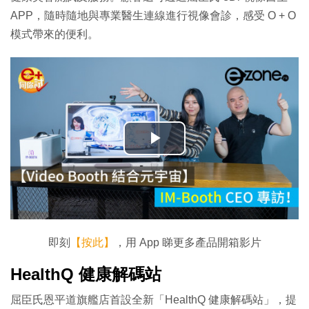
APP，隨時隨地與專業醫生連線進行視像會診，感受 O + O
模式帶來的便利。
播
放
影
片
即刻
【按此】
，用 App 睇更多產品開箱影片
HealthQ 健康解碼站
屈臣氏恩平道旗艦店首設全新「HealthQ 健康解碼站」，提