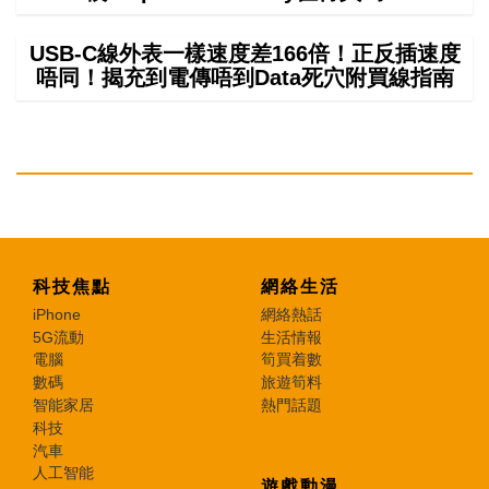
USB-C線外表一樣速度差166倍！正反插速度
唔同！揭充到電傳唔到Data死穴附買線指南
科技焦點
網絡生活
iPhone
網絡熱話
5G流動
生活情報
電腦
筍買着數
數碼
旅遊筍料
智能家居
熱門話題
科技
汽車
人工智能
遊戲動漫