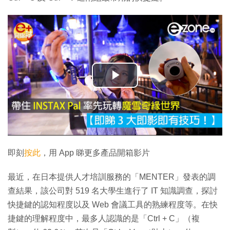
播
放
影
片
即刻
按此
，用 App 睇更多產品開箱影片
最近，在日本提供人才培訓服務的「MENTER」發表的調
查結果，該公司對 519 名大學生進行了 IT 知識調查，探討
快捷鍵的認知程度以及 Web 會議工具的熟練程度等。在快
捷鍵的理解程度中，最多人認識的是「Ctrl + C」（複