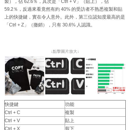
製），佔 62.6％，其次是「Ctrl + V」（貼上），佔
59.2％，反過來看竟然有約 40% 的受訪者不熟悉複製和貼
上的快捷鍵，實在令人意外。此外，第三位認知度最高的是
「Ctrl + Z」（撤銷），只有 30.6% 人認識。
↓點擊圖片放大↓
快捷鍵
功能
Ctrl + C
複製
Ctrl + V
貼上
Ctrl + X
剪下