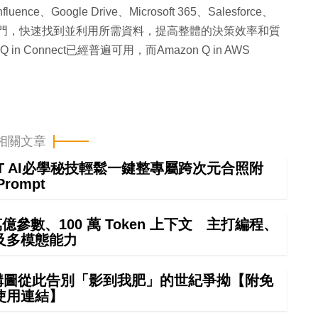
ce、Google Drive、Microsoft 365、Salesforce、
的不同部門，快速找到並利用所需資料，提高整體的決策效率和質
n Connect已經普遍可用，而Amazon Q in AWS
相關文章
GPT AI必學秘技輕鬆一鍵整專屬跨次元合照附
Prompt
4 萬億參數、100 萬 Token 上下文 主打編程、
及多模態能力
 構圖從此告別「影到我肥」的世紀爭拗【附免
使用連結】