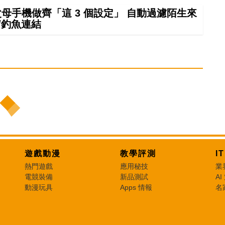
幫父母手機做齊「這 3 個設定」 自動過濾陌生來
/釣魚連結
遊戲動漫
教學評測
I
熱門遊戲
應用秘技
業
電競裝備
新品測試
AI
動漫玩具
Apps 情報
名