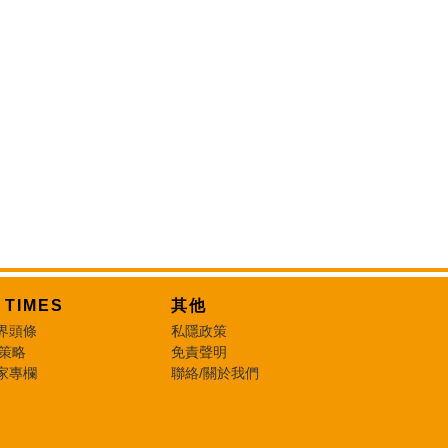
T TIMES
其他
界頭條
私隱政策
 策略
免責聲明
家專欄
聯絡/關於我們