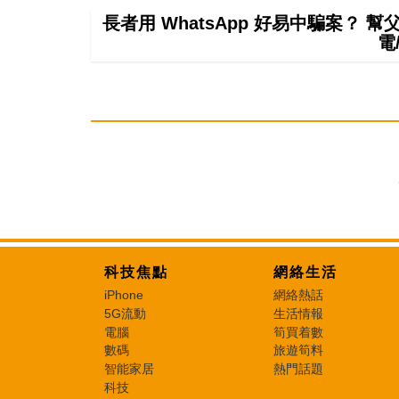
長者用 WhatsApp 好易中騙案？ 
電
科技焦點
網絡生活
iPhone
網絡熱話
5G流動
生活情報
電腦
筍買着數
數碼
旅遊筍料
智能家居
熱門話題
科技