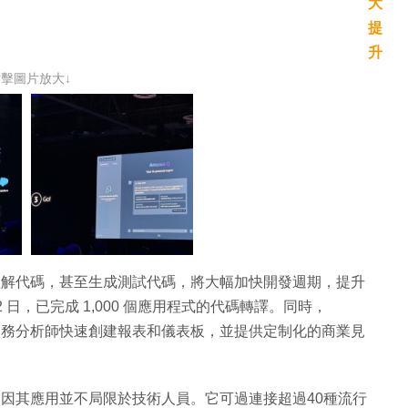
點擊圖片放大↓
者理解代碼，甚至生成測試代碼，將大幅加快開發週期，提升
日，已完成 1,000 個應用程式的代碼轉譯。同時，
助業務分析師快速創建報表和儀表板，並提供定制化的商業見
率，因其應用並不局限於技術人員。它可過連接超過40種流行