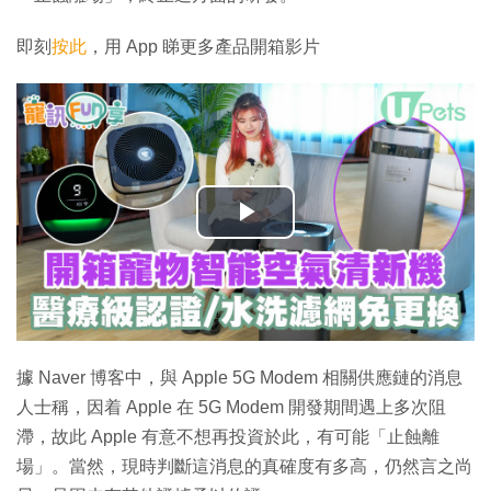
即刻
按此
，用 App 睇更多產品開箱影片
播
放
影
片
據 Naver 博客中，與 Apple 5G Modem 相關供應鏈的消息
人士稱，因着 Apple 在 5G Modem 開發期間遇上多次阻
滯，故此 Apple 有意不想再投資於此，有可能「止蝕離
場」。當然，現時判斷這消息的真確度有多高，仍然言之尚