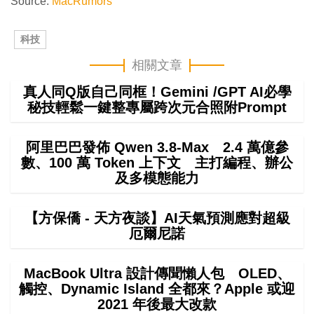
Source:
MacRumors
科技
相關文章
真人同Q版自己同框！Gemini /GPT AI必學
秘技輕鬆一鍵整專屬跨次元合照附Prompt
阿里巴巴發佈 Qwen 3.8-Max 2.4 萬億參
數、100 萬 Token 上下文 主打編程、辦公
及多模態能力
【方保僑 - 天方夜談】AI天氣預測應對超級
厄爾尼諾
MacBook Ultra 設計傳聞懶人包 OLED、
觸控、Dynamic Island 全都來？Apple 或迎
2021 年後最大改款