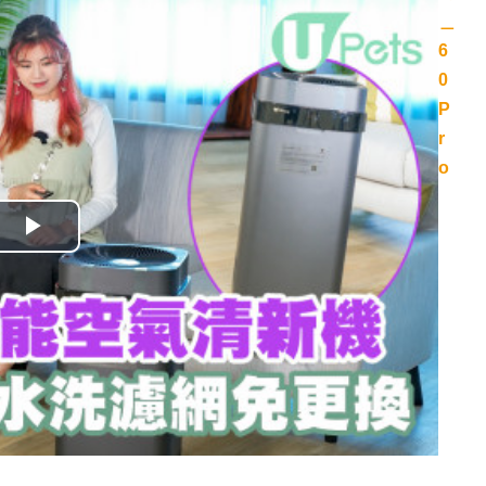
播
放
影
片