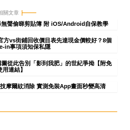
相關文章
偷睇剪貼簿 附 iOS/Android自保教學
 in官方vs街鋪回收價目表先達現金價較好？8個
rade-in事項須知保私隱
 構圖從此告別「影到我肥」的世紀爭拗【附免
使用連結】
技摩爾紋消除 實測免裝App畫面秒變高清