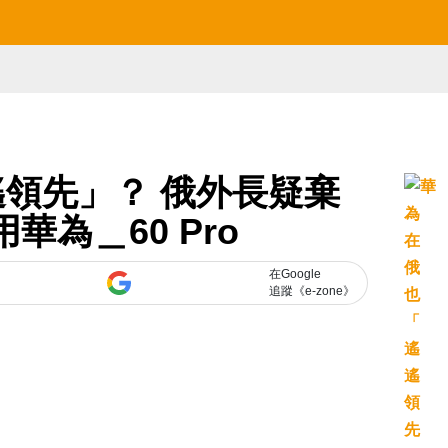
領先」？ 俄外長疑棄
轉用華為＿60 Pro
在Google
追蹤《e-zone》