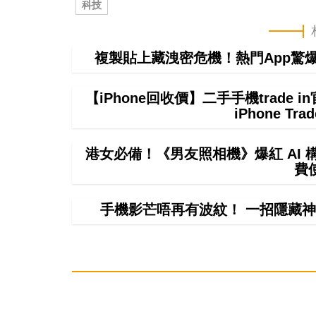
科技
複製貼上藏洩密危機！熱門App驚爆無聲
【iPhone回收價】二手手機trade
iPhone T
港女必備！《男友照相機》爆紅 AI
費
手機影芒唔再有波紋！ 一招隱藏神