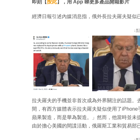
即刻【
按此
】，用 App 睇更多產品開箱影片
經濟日報引述內媒消息指，俄外長拉夫羅夫疑似已經棄用
↓
拉夫羅夫的手機並非首次成為外界關注的話題。去
間，有西方媒體表示拉夫羅夫疑似使用了iPho
蘋果製造，而是華為製造。」然而，他當時並未
由於擔心美國的間諜活動，俄羅斯工業和貿易部
↓