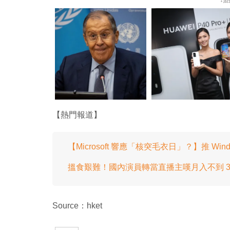
【熱門報道】
【Microsoft 響應「核突毛衣日」？】推 Wi
搵食艱難！國內演員轉當直播主嘆月入不到 30
Source：hket