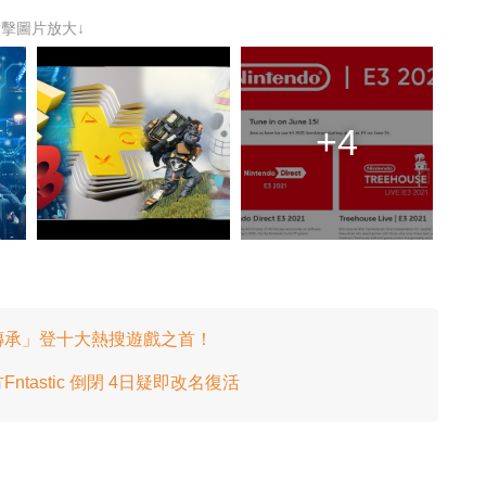
點擊圖片放大↓
+4
茲的傳承」登十大熱搜遊戲之首！
Fntastic 倒閉 4日疑即改名復活