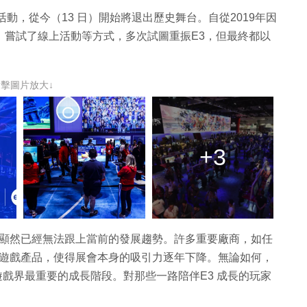
活動，從今（13 日）開始將退出歷史舞台。自從2019年因
）嘗試了線上活動等方式，多次試圖重振E3，但最終都以
點擊圖片放大↓
+3
但顯然已經無法跟上當前的發展趨勢。許多重要廠商，如任
表遊戲產品，使得展會本身的吸引力逐年下降。無論如何，
了遊戲界最重要的成長階段。對那些一路陪伴E3 成長的玩家