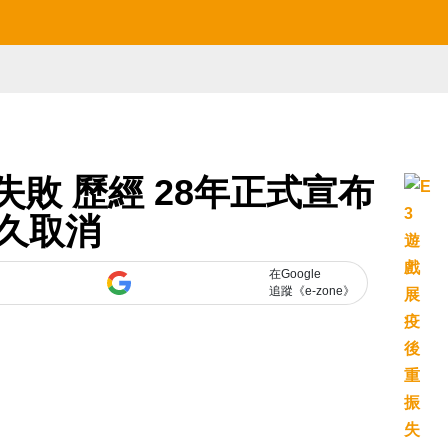
失敗 歷經 28年正式宣布
久取消
在Google
追蹤《e-zone》