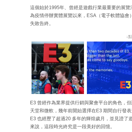
這個始於1995年、曾經是遊戲行業最重要的展覽
為疫情停辦實體展覽以來，ESA（電子軟體協會
失敗告終。
↓
E3 曾經作為業界提供行銷與聚會平台的角色，
天堂和微軟，幾年前開始選擇在E3 期間自行發
E3 也經歷了超過20 多年的輝煌歲月，並見證
來說，這段時光終究是一段美好的回憶。