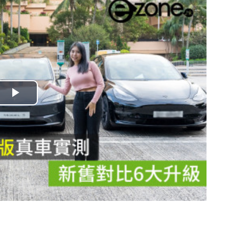
播
放
影
片