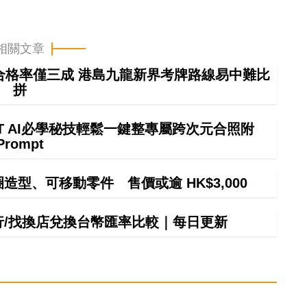
相關文章
車合格率僅三成 港島九龍新界考牌路線易中難比
拼
GPT AI必學秘技輕鬆一鍵整專屬跨次元合照附
Prompt
甜圈造型、可移動零件 售價或逾 HK$3,000
銀行/找換店兌換台幣匯率比較｜每日更新