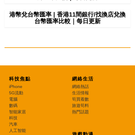
港幣兌台幣匯率 | 香港11間銀行/找換店兌換
台幣匯率比較｜每日更新
科技焦點
網絡生活
iPhone
網絡熱話
5G流動
生活情報
電腦
筍買着數
數碼
旅遊筍料
智能家居
熱門話題
科技
汽車
人工智能
遊戲動漫