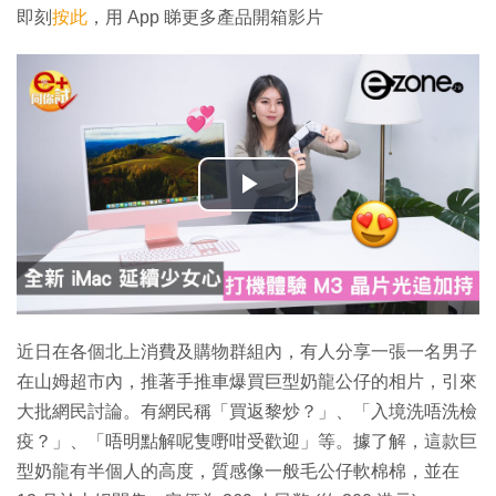
即刻
按此
，用 App 睇更多產品開箱影片
播
放
影
片
近日在各個北上消費及購物群組內，有人分享一張一名男子
在山姆超市內，推著手推車爆買巨型奶龍公仔的相片，引來
大批網民討論。有網民稱「買返黎炒？」、「入境洗唔洗檢
疫？」、「唔明點解呢隻嘢咁受歡迎」等。據了解，這款巨
型奶龍有半個人的高度，質感像一般毛公仔軟棉棉，並在