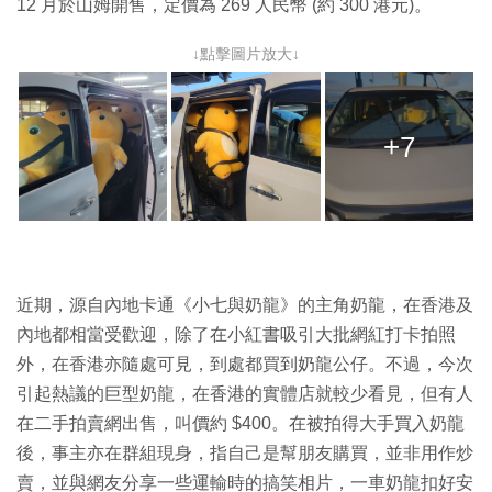
12 月於山姆開售，定價為 269 人民幣 (約 300 港元)。
↓點擊圖片放大↓
+7
近期，源自內地卡通《小七與奶龍》的主角奶龍，在香港及
內地都相當受歡迎，除了在小紅書吸引大批網紅打卡拍照
外，在香港亦隨處可見，到處都買到奶龍公仔。不過，今次
引起熱議的巨型奶龍，在香港的實體店就較少看見，但有人
在二手拍賣網出售，叫價約 $400。在被拍得大手買入奶龍
後，事主亦在群組現身，指自己是幫朋友購買，並非用作炒
賣，並與網友分享一些運輸時的搞笑相片，一車奶龍扣好安