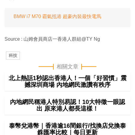
BMW i7 M70 霸氣抵港 超豪內裝最快電馬
Source : 山姆會員商店一香港人群組@TY Ng
科技
相關文章
北上熱話1秒認出香港人！一個「好習慣」震
撼深圳商場 內地網民激讚有秩序
內地網民稱港人特別易認！10大特徵一眼認
出 原來港人都長這樣！
泰幣兌港幣｜香港逾16間銀行/找換店兌換泰
銖匯率比較｜每日更新