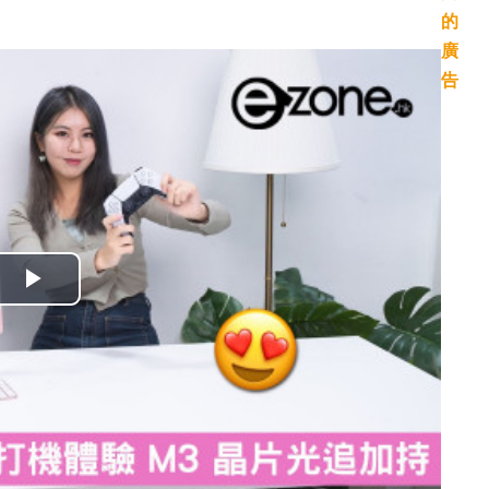
播
放
影
片