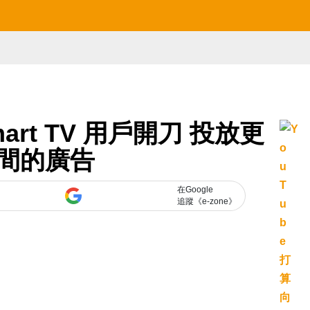
mart TV 用戶開刀 投放更
間的廣告
在Google
追蹤《e-zone》