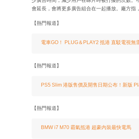
少廣告時間，減少用戶在睇片時被打擾的次數。
會延長，會將更多廣告組合在一起播放。廠方指，
【熱門報道】
電車GO！ PLUG＆PLAY2 抵港 直駁電視
【熱門報道】
PS5 Slim 港版售價及開售日期公布！新版 Pla
【熱門報道】
BMW i7 M70 霸氣抵港 超豪內裝最快電馬