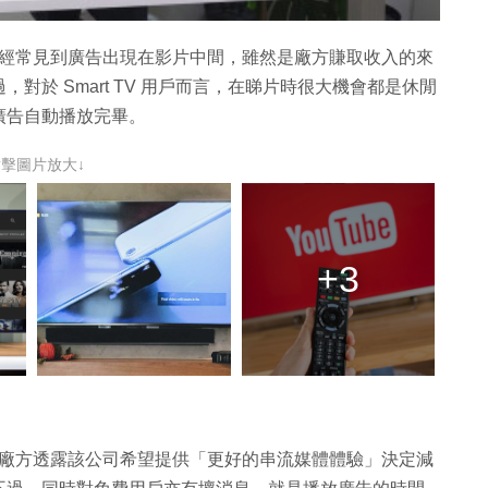
，都會經常見到廣告出現在影片中間，雖然是廠方賺取收入的來
於 Smart TV 用戶而言，在睇片時很大機會都是休閒
廣告自動播放完畢。
點擊圖片放大↓
+3
消息是廠方透露該公司希望提供「更好的串流媒體體驗」決定減