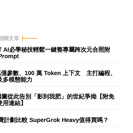
相關文章
GPT AI必學秘技輕鬆一鍵整專屬跨次元合照附
Prompt
4 萬億參數、100 萬 Token 上下文 主打編程、
及多模態能力
 構圖從此告別「影到我肥」的世紀爭拗【附免
使用連結】
計劃比較 SuperGrok Heavy值得買嗎？