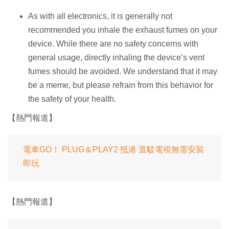
As with all electronics, it is generally not
recommended you inhale the exhaust fumes on your
device. While there are no safety concerns with
general usage, directly inhaling the device’s vent
fumes should be avoided. We understand that it may
be a meme, but please refrain from this behavior for
the safety of your health.
【熱門報道】
電車GO！ PLUG＆PLAY2 抵港 直駁電視無需安裝
即玩
【熱門報道】