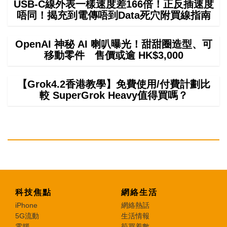
USB-C線外表一樣速度差166倍！正反插速度
唔同！揭充到電傳唔到Data死穴附買線指南
OpenAI 神秘 AI 喇叭曝光！甜甜圈造型、可
移動零件 售價或逾 HK$3,000
【Grok4.2香港教學】免費使用/付費計劃比
較 SuperGrok Heavy值得買嗎？
科技焦點
網絡生活
iPhone
網絡熱話
5G流動
生活情報
電腦
筍買着數