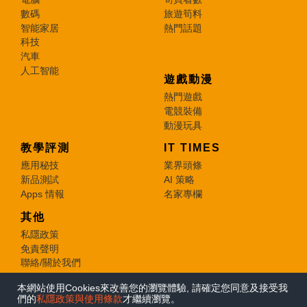
數碼
旅遊筍料
智能家居
熱門話題
科技
汽車
人工智能
遊戲動漫
熱門遊戲
電競裝備
動漫玩具
教學評測
IT TIMES
應用秘技
業界頭條
新品測試
AI 策略
Apps 情報
名家專欄
其他
私隱政策
免責聲明
聯絡/關於我們
本網站使用Cookies來改善您的瀏覽體驗, 請確定您同意及接受我
© 2026 e-zone. All Rights Reserved.
們的
私隱政策與使用條款
才繼續瀏覽。