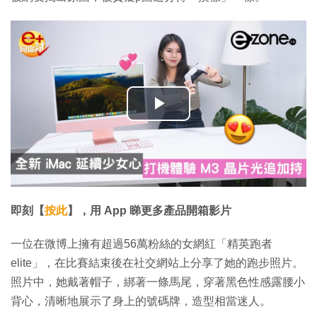
播
放
影
片
即刻【
按此
】，用 App 睇更多產品開箱影片
一位在微博上擁有超過56萬粉絲的女網紅「精英跑者
elite」，在比賽結束後在社交網站上分享了她的跑步照片。
照片中，她戴著帽子，綁著一條馬尾，穿著黑色性感露腰小
背心，清晰地展示了身上的號碼牌，造型相當迷人。