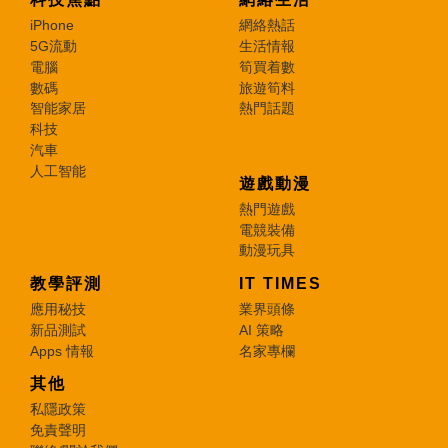
iPhone
網絡熱話
5G流動
生活情報
電腦
筍買着數
數碼
旅遊筍料
智能家居
熱門話題
科技
汽車
人工智能
遊戲動漫
熱門遊戲
電競裝備
動漫玩具
教學評測
IT TIMES
應用秘技
業界頭條
新品測試
AI 策略
Apps 情報
名家專欄
其他
私隱政策
免責聲明