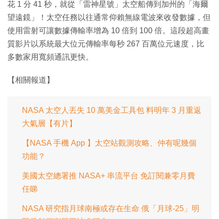
花 1 分 41 秒，就從「雷神星號」太空船傳到加州的「海爾
望遠鏡」！太空任務以往通常仰賴無線電波來收發數據，但
使用雷射可讓數據傳輸率增為 10 倍到 100 倍。這段超高畫
質影片以系統最大位元傳輸率每秒 267 百萬位元速度，比
多數家用寬頻通訊更快。
【相關報道】
NASA 太空人丟失 10 萬美金工具包 料明年 3 月重返
大氣層【有片】
【NASA 手機 App 】太空站觀測攻略、仲有呢幾個
功能？
美國太空總署推 NASA+ 串流平台 免訂閱兼零月費
任睇
NASA 研究指月球南極或存在生命 俄「月球-25」明