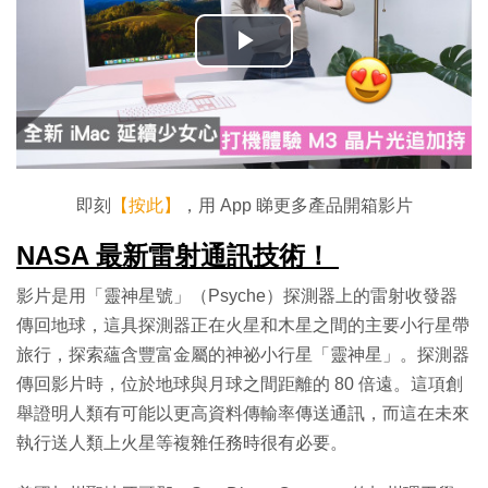
播
放
影
片
即刻
【按此】
，用 App 睇更多產品開箱影片
NASA 最新雷射通訊技術！
影片是用「靈神星號」（Psyche）探測器上的雷射收發器
傳回地球，這具探測器正在火星和木星之間的主要小行星帶
旅行，探索蘊含豐富金屬的神祕小行星「靈神星」。探測器
傳回影片時，位於地球與月球之間距離的 80 倍遠。這項創
舉證明人類有可能以更高資料傳輸率傳送通訊，而這在未來
執行送人類上火星等複雜任務時很有必要。