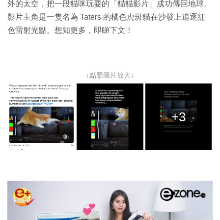
外的太空，把一段貓咪玩耍的「貓貓影片」成功傳回地球。
影片主角是一隻名為 Taters 的橘色虎斑貓在沙發上追逐紅
色雷射光點。想知更多，即睇下文！
↓點擊圖片放大↓
+3