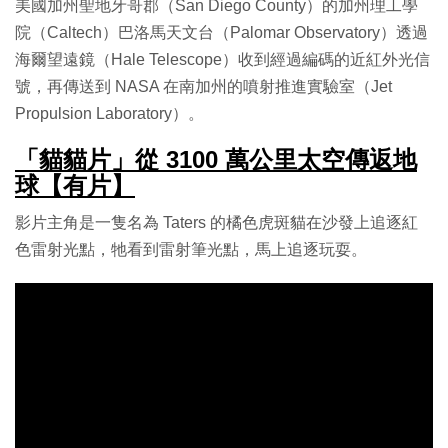
美國加州聖地牙哥郡（San Diego County）的加州理工學
院（Caltech）巴洛馬天文台（Palomar Observatory）透過
海爾望遠鏡（Hale Telescope）收到經過編碼的近紅外光信
號，再傳送到 NASA 在南加州的噴射推進實驗室（Jet
Propulsion Laboratory）。
「貓貓片」從 3100 萬公里太空傳返地
球【有片】
影片主角是一隻名為 Taters 的橘色虎斑貓在沙發上追逐紅
色雷射光點，牠看到雷射筆光點，馬上追逐玩耍。