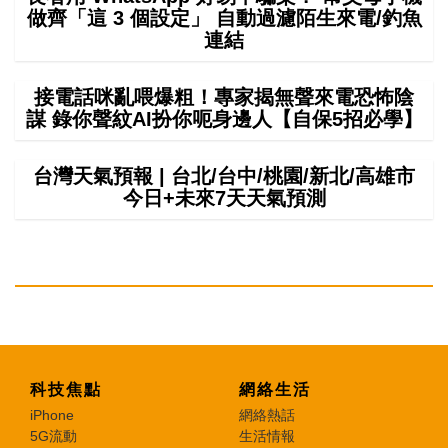
做齊「這 3 個設定」 自動過濾陌生來電/釣魚
連結
接電話咪亂喂爆粗！專家揭無聲來電恐怖陰
謀 錄你聲紋AI扮你呃身邊人【自保5招必學】
台灣天氣預報 | 台北/台中/桃園/新北/高雄市
今日+未來7天天氣預測
科技焦點
網絡生活
iPhone
網絡熱話
5G流動
生活情報