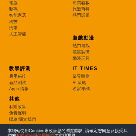
電腦
筍買着數
數碼
旅遊筍料
智能家居
熱門話題
科技
汽車
人工智能
遊戲動漫
熱門遊戲
電競裝備
動漫玩具
教學評測
IT TIMES
應用秘技
業界頭條
新品測試
AI 策略
Apps 情報
名家專欄
其他
私隱政策
免責聲明
聯絡/關於我們
本網站使用Cookies來改善您的瀏覽體驗, 請確定您同意及接受我
© 2026 e-zone. All Rights Reserved.
們的
私隱政策與使用條款
才繼續瀏覽。