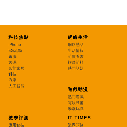
科技焦點
網絡生活
iPhone
網絡熱話
5G流動
生活情報
電腦
筍買着數
數碼
旅遊筍料
智能家居
熱門話題
科技
汽車
人工智能
遊戲動漫
熱門遊戲
電競裝備
動漫玩具
教學評測
IT TIMES
應用秘技
業界頭條