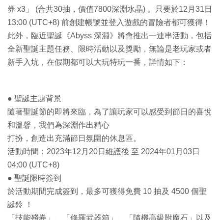
券 x3」 (合共30抽，價值7800深淵水晶) 。只要於12月31日
13:00 (UTC+8) 前創建帳號並登入遊戲的冒險者都可獲得！
此外，臨近聖誕《Abyss 深淵》將會推出一連串活動，包括
全新聖誕主題任務、限時活動以及獎勵，無論是老玩家或者
新手入坑，在假期都可以大玩特玩一番，詳情如下：
● 聖誕主題背景
隨著聖誕節的即將來臨，為了讓玩家可以感受到節日的喜悅
和溫馨，我們為深淵作出精心
打扮，創造出充滿節日氛圍的休息區。
活動時間：2023年12月20日維護後 至 2024年01月03日
04:00 (UTC+8)
● 聖誕限時簽到
於活動期間完成簽到，最多可獲得免費 10 抽及 4500 個聖
誕鈴 ！
「技能殘卷」、「修羅武器箱」、「隨機高級附魔石」以及