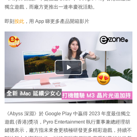
獨立遊戲，而廠方更推出一連串慶祝活動。
即刻
按此
，用 App 睇更多產品開箱影片
播
放
影
片
《Abyss 深淵》於 Google Play 中贏得 2023 年度最佳獨立
遊戲 (香港)獎項，Pyro Entertainment 執行董事兼總經理胡
鍵聰表示，廠方指未來會更積極研發更多精彩遊戲，持續不