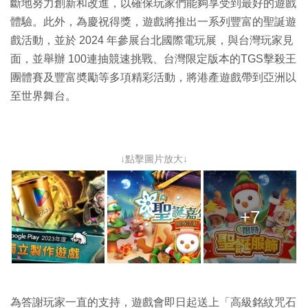
斷地努力創新和改進，以確保玩家們能夠享受到最好的遊戲
體驗。此外，為慶祝得獎，遊戲將推出一系列豐富的聖誕遊
戲活動，並於 2024 年參展台北國際電玩展，與台灣玩家見
面，並舉辦 100連抽競速挑戰、台灣限定版本的TGS擊殺王
團體賽及豐富奬勵等多項精彩活動，將港產遊戲帶到亞洲以
至世界舞台。
↓點擊圖片放大↓
+7
為答謝玩家一直的支持，遊戲會即日起送上「高級銘紋咒石