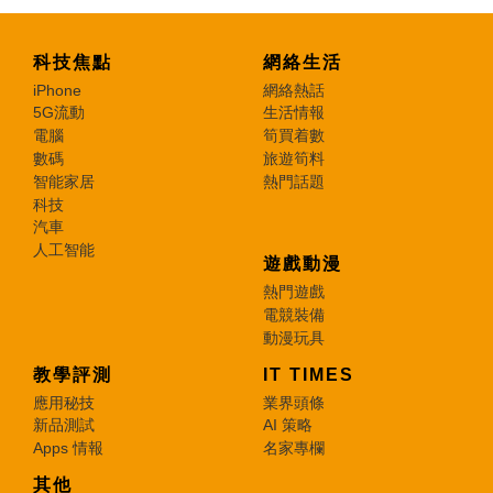
科技焦點
網絡生活
iPhone
網絡熱話
5G流動
生活情報
電腦
筍買着數
數碼
旅遊筍料
智能家居
熱門話題
科技
汽車
人工智能
遊戲動漫
熱門遊戲
電競裝備
動漫玩具
教學評測
IT TIMES
應用秘技
業界頭條
新品測試
AI 策略
Apps 情報
名家專欄
其他