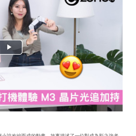
播
放
影
片
輕小說改編而成的動畫。故事描述了一位對成為影之強者