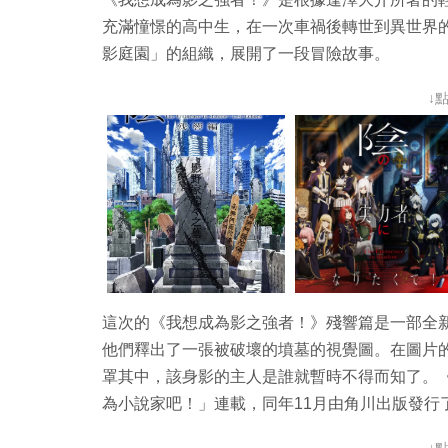
充滿憧憬的高中生，在一次車禍後轉世到異世界
影庭園」的組織，展開了一段冒險故事。
↓
這次的《我想成為影之強者！》殘響篇是一部全
他們釋出了一張被破壞的墳墓的視覺圖。在圖片
罩其中，該身影的主人是誰就暫時不得而知了。《
為小說家吧！」連載，同年11月由角川出版發行
↓