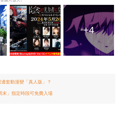
+4
想邊套動漫變「真人版」？
繽周末」指定時段可免費入場