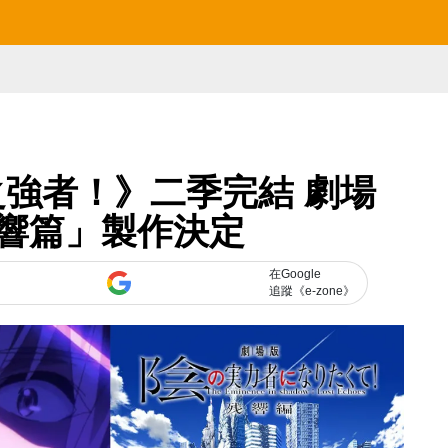
強者！》二季完結 劇場
響篇」製作決定
在Google
追蹤《e-zone》