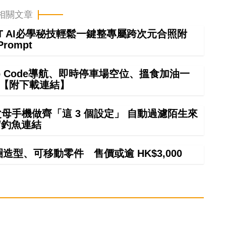
相關文章
GPT AI必學秘技輕鬆一鍵整專屬跨次元合照附
Prompt
ap Code導航、即時停車場空位、搵食加油一
掂【附下載連結】
幫父母手機做齊「這 3 個設定」 自動過濾陌生來
/釣魚連結
甜圈造型、可移動零件 售價或逾 HK$3,000