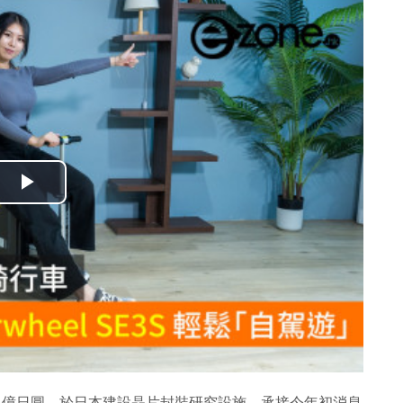
播
放
影
片
 400 億日圓，於日本建設晶片封裝研究設施，承接今年初消息