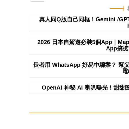
真人同Q版自己同框！Gemini /
2026 日本自駕遊必裝5個App｜M
App搞
長者用 WhatsApp 好易中騙案？ 
電
OpenAI 神秘 AI 喇叭曝光！甜