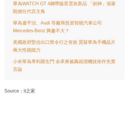
華為WATCH GT 4鋼帶版星雲灰新品 「劍神」張家
朗擔任代言主角
華為邀平治、Audi 等廠商投資智能汽車公司
Mercedes-Benz 興趣不大？
美國政府堅信出口禁令行之有效 質疑華為手機晶片
兩大性能能力
小米華為專利羅生門 余承東被轟就摺機技術作失實
言論
Source：it之家