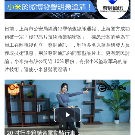
日前，上海市公安局經濟犯罪偵查總隊通報，上海警方成功
偵破一宗「侵犯晶片技術商業秘密案」。據悉涉案的華為前
員工在離職後創立「尊湃通訊」，利誘多名原華為研發人員
獲取技術訊息，用於尊湃通訊的同類型晶片上。更有網民討
論，小米持有該公司近 10% 股份，有指小米盜取華為的晶
片技術，逼使小米發聲明澄清！
播