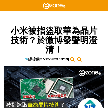
小米被指盜取華為晶片
技術？於微博發聲明澄
清！
|
蔡泳儀
|
27-12-2023 13:19
|