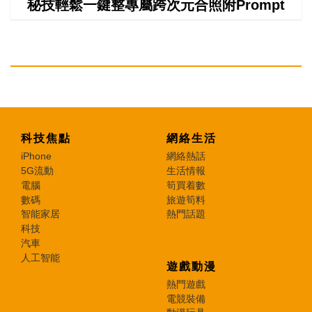
秘技輕鬆一鍵整專屬跨次元合照附Prompt
科技焦點
網絡生活
iPhone
網絡熱話
5G流動
生活情報
電腦
筍買着數
數碼
旅遊筍料
智能家居
熱門話題
科技
汽車
人工智能
遊戲動漫
熱門遊戲
電競裝備