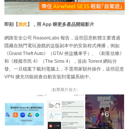
放
影
片
即刻【
按此
】，用 App 睇更多產品開箱影片
網路安全公司 ReasonLabs 報告，這些惡意軟體主要透過
隱藏在熱門電玩遊戲的盜版副本中的安裝程式傳播，例如
《Grand Theft Auto》（GTA/ 俠盜獵車手）、《刺客信條》
和《模擬市民 4》（The Sims 4），並由 Torrent 網站分
發。一旦檔案下載到電腦上，不需用家額外操作，這些惡意
VPN 擴充功能就會自動安裝到電腦系統中。
↓點擊圖片放大↓
+6