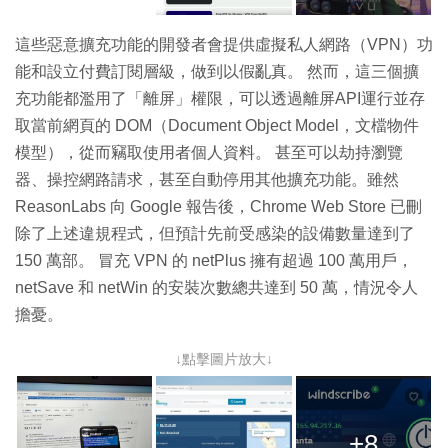
這些惡意擴充功能的開發者會提供虛擬私人網路（VPN）功
能和設立付費訂閱層級，做到以假亂真。 然而，這三個擴
充功能都濫用了「離屏」權限，可以透過離屏API運行並存
取當前網頁的 DOM（Document Object Model，文檔物件
模型），從而竊取使用者個人資料。 甚至可以劫持瀏覽
器、操控網路請求，甚至自動停用其他擴充功能。雖然
ReasonLabs 向 Google 報告後，Chrome Web Store 已刪
除了上述違規程式，但預計先前受感染的設備數量達到了
150 萬部。 冒充 VPN 的 netPlus 擁有超過 100 萬用戶，
netSave 和 netWin 的安裝次數總共達到 50 萬，情況令人
擔憂。
↓點擊圖片放大↓
+8