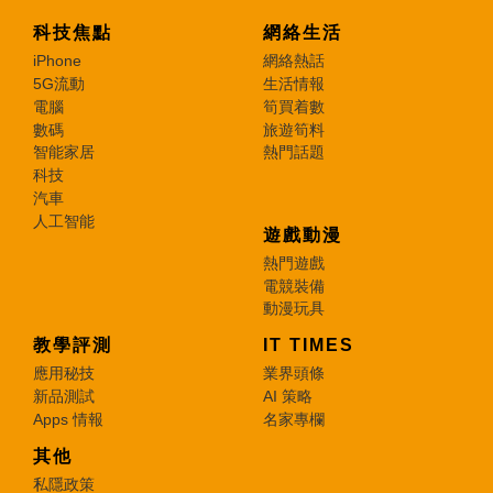
科技焦點
網絡生活
iPhone
網絡熱話
5G流動
生活情報
電腦
筍買着數
數碼
旅遊筍料
智能家居
熱門話題
科技
汽車
人工智能
遊戲動漫
熱門遊戲
電競裝備
動漫玩具
教學評測
IT TIMES
應用秘技
業界頭條
新品測試
AI 策略
Apps 情報
名家專欄
其他
私隱政策