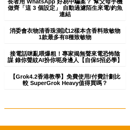
長者用 WhatsApp 好易中騙案？ 幫父母手機
做齊「這 3 個設定」 自動過濾陌生來電/釣魚
連結
消委會衣物清香珠測試12樣本含香料致敏物
1款最多有8種致敏物
接電話咪亂喂爆粗！專家揭無聲來電恐怖陰
謀 錄你聲紋AI扮你呃身邊人【自保5招必學】
【Grok4.2香港教學】免費使用/付費計劃比
較 SuperGrok Heavy值得買嗎？