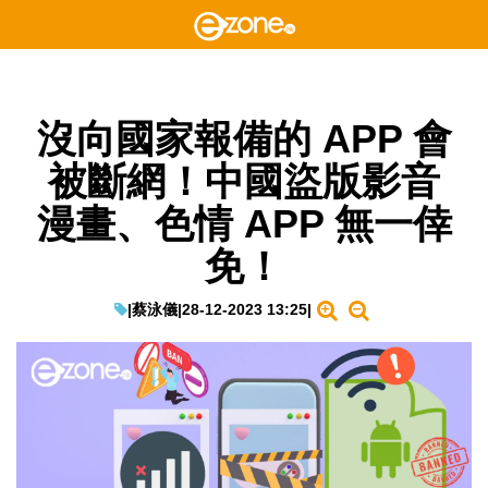
沒向國家報備的 APP 會
被斷網！中國盜版影音
漫畫、色情 APP 無一倖
免！
|
蔡泳儀
|
28-12-2023 13:25
|