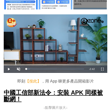
剩
-
2:42
載
播
開
全
入
放
啟
螢
完
音
幕
餘
畢
效
:
即刻
【按此】
，用 App 睇更多產品開箱影片
6
時
.
6
7
中國工信部新法令：安裝 APK 同樣被
間
%
斷網！
↓點擊圖片放大↓