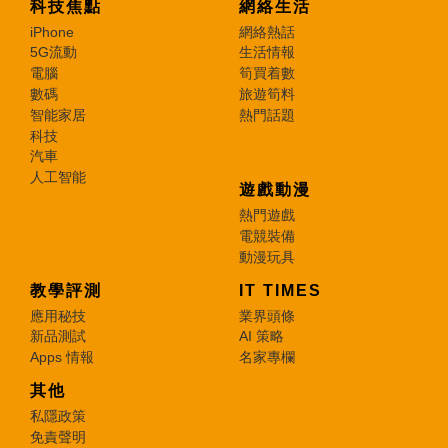
科技焦點
網絡生活
iPhone
網絡熱話
5G流動
生活情報
電腦
筍買着數
數碼
旅遊筍料
智能家居
熱門話題
科技
汽車
人工智能
遊戲動漫
熱門遊戲
電競裝備
動漫玩具
教學評測
IT TIMES
應用秘技
業界頭條
新品測試
AI 策略
Apps 情報
名家專欄
其他
私隱政策
免責聲明