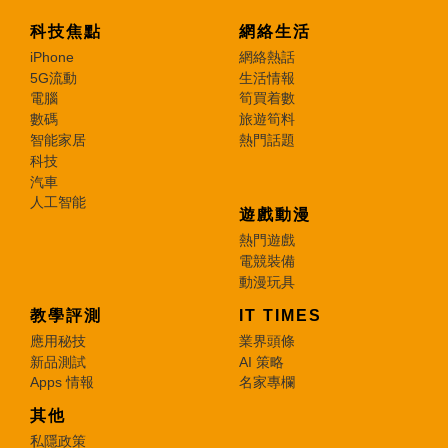
科技焦點
網絡生活
iPhone
網絡熱話
5G流動
生活情報
電腦
筍買着數
數碼
旅遊筍料
智能家居
熱門話題
科技
汽車
人工智能
遊戲動漫
熱門遊戲
電競裝備
動漫玩具
教學評測
IT TIMES
應用秘技
業界頭條
新品測試
AI 策略
Apps 情報
名家專欄
其他
私隱政策