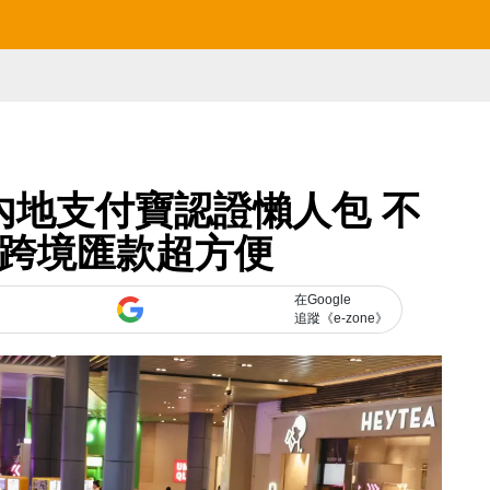
】內地支付寶認證懶人包 不
 跨境匯款超方便
在Google
追蹤《e-zone》