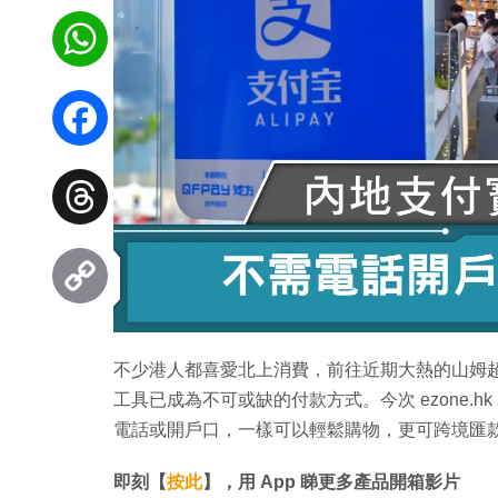
WhatsApp
Facebook
Threads
Copy
不少港人都喜愛北上消費，前往近期大熱的山姆超市
Link
工具已成為不可或缺的付款方式。今次 ezone.h
電話或開戶口，一樣可以輕鬆購物，更可跨境匯
即刻【
按此
】，用 App 睇更多產品開箱影片