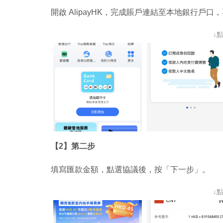
開啟 AlipayHK，完成賬戶連結至本地銀行戶
↓
【2】第二步
填寫匯款金額，點選協議後，按「下一步」。
↓