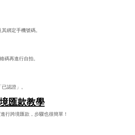
及其綁定手機號碼。
二維碼再進行自拍。
「已認證」。
跨境匯款教學
支付寶進行跨境匯款，步驟也很簡單！