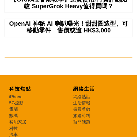
較 SuperGrok Heavy值得買嗎？
OpenAI 神秘 AI 喇叭曝光！甜甜圈造型、可
移動零件 售價或逾 HK$3,000
科技焦點
網絡生活
iPhone
網絡熱話
5G流動
生活情報
電腦
筍買着數
數碼
旅遊筍料
智能家居
熱門話題
科技
汽車