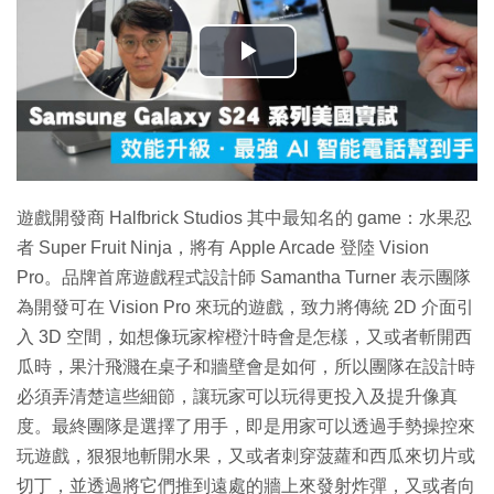
播
放
影
片
遊戲開發商 Halfbrick Studios 其中最知名的 game：水果忍
者 Super Fruit Ninja，將有 Apple Arcade 登陸 Vision
Pro。品牌首席遊戲程式設計師 Samantha Turner 表示團隊
為開發可在 Vision Pro 來玩的遊戲，致力將傳統 2D 介面引
入 3D 空間，如想像玩家榨橙汁時會是怎樣，又或者斬開西
瓜時，果汁飛濺在桌子和牆壁會是如何，所以團隊在設計時
必須弄清楚這些細節，讓玩家可以玩得更投入及提升像真
度。最終團隊是選擇了用手，即是用家可以透過手勢操控來
玩遊戲，狠狠地斬開水果，又或者刺穿菠蘿和西瓜來切片或
切丁，並透過將它們推到遠處的牆上來發射炸彈，又或者向