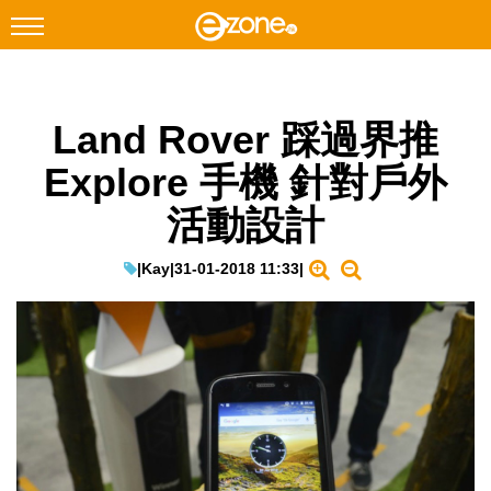
搜尋
Land Rover 踩過界推
Facebook
Instagram
Explore 手機 針對戶外
科技焦點
活動設計
網絡生活
遊戲動漫
|
Kay
|
31-01-2018 11:33
|
教學評測
EduTech
IT Times
生成式AI與雲端應用
Enterprise Digital Transformation