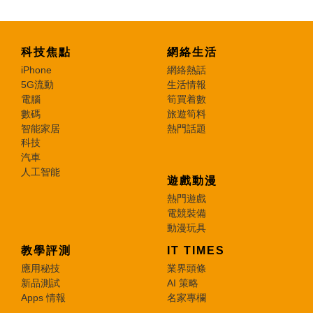
科技焦點
網絡生活
iPhone
網絡熱話
5G流動
生活情報
電腦
筍買着數
數碼
旅遊筍料
智能家居
熱門話題
科技
汽車
人工智能
遊戲動漫
熱門遊戲
電競裝備
動漫玩具
教學評測
IT TIMES
應用秘技
業界頭條
新品測試
AI 策略
Apps 情報
名家專欄