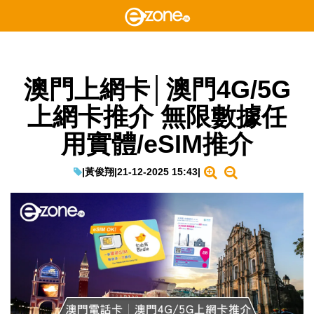
澳門上網卡│澳門4G/5G
上網卡推介 無限數據任
用實體/eSIM推介
|
黃俊翔
|
21-12-2025 15:43
|