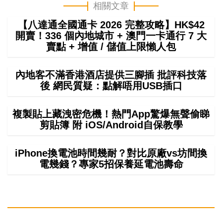
相關文章
【八達通全國通卡 2026 完整攻略】HK$42
開賣！336 個內地城市 + 澳門一卡通行 7 大
賣點 + 增值 / 儲值上限懶人包
內地客不滿香港酒店提供三腳插 批評科技落
後 網民質疑：點解唔用USB插口
複製貼上藏洩密危機！熱門App驚爆無聲偷睇
剪貼簿 附 iOS/Android自保教學
iPhone換電池時間幾耐？對比原廠vs坊間換
電幾錢？專家5招保養延電池壽命