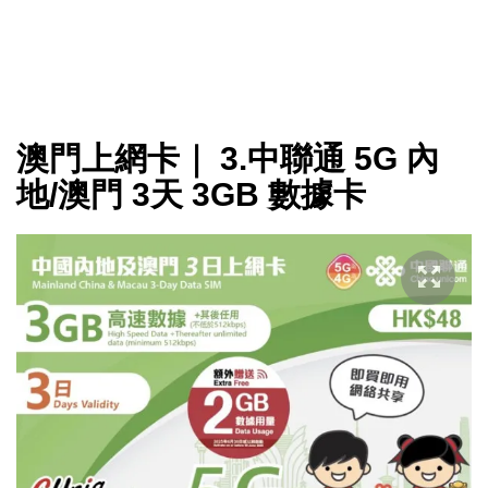
澳門上網卡｜ 3.中聯通 5G 內
地/澳門 3天 3GB 數據卡