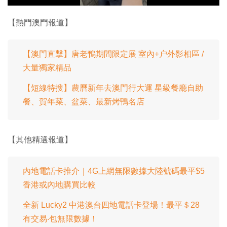
影
片
【熱門澳門報道】
【澳門直擊】唐老鴨期間限定展 室內+户外影相區 /
大量獨家精品
【短線特搜】農曆新年去澳門行大運 星級餐廳自助
餐、賀年菜、盆菜、最新烤鴨名店
【其他精選報道】
內地電話卡推介｜4G上網無限數據大陸號碼最平$5
香港或內地購買比較
全新 Lucky2 中港澳台四地電話卡登場！最平＄28
有交易‧包無限數據！