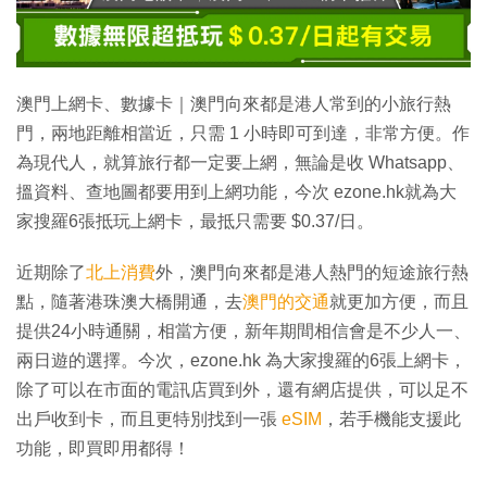
澳門上網卡、數據卡｜澳門向來都是港人常到的小旅行熱
門，兩地距離相當近，只需 1 小時即可到達，非常方便。作
為現代人，就算旅行都一定要上網，無論是收 Whatsapp、
搵資料、查地圖都要用到上網功能，今次 ezone.hk就為大
家搜羅6張抵玩上網卡，最抵只需要 $0.37/日。
近期除了
北上消費
外，澳門向來都是港人熱門的短途旅行熱
點，隨著港珠澳大橋開通，去
澳門的交通
就更加方便，而且
提供24小時通關，相當方便，新年期間相信會是不少人一、
兩日遊的選擇。今次，ezone.hk 為大家搜羅的6張上網卡，
除了可以在市面的電訊店買到外，還有網店提供，可以足不
出戶收到卡，而且更特別找到一張
eSIM
，若手機能支援此
功能，即買即用都得！