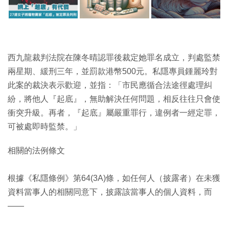
西九龍裁判法院在陳冬晴認罪後裁定她罪名成立，判處監禁
兩星期、緩刑三年，並罰款港幣500元。私隱專員鍾麗玲對
此案的裁決表示歡迎，並指：「市民應循合法途徑處理糾
紛，將他人『起底』，無助解決任何問題，相反往往只會使
衝突升級。再者，『起底』屬嚴重罪行，違例者一經定罪，
可被處即時監禁。」
相關的法例條文
根據《私隱條例》第64(3A)條，如任何人（披露者）在未獲
資料當事人的相關同意下，披露該當事人的個人資料，而
——