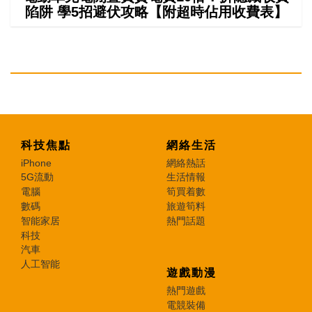
陷阱 學5招避伏攻略【附超時佔用收費表】
科技焦點
網絡生活
iPhone
網絡熱話
5G流動
生活情報
電腦
筍買着數
數碼
旅遊筍料
智能家居
熱門話題
科技
汽車
人工智能
遊戲動漫
熱門遊戲
電競裝備