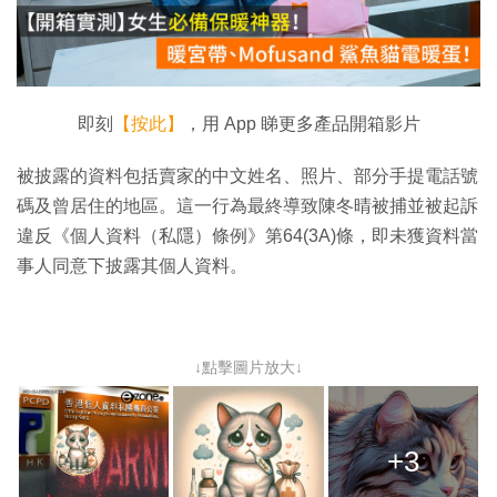
放
影
片
即刻
【按此】
，用 App 睇更多產品開箱影片
被披露的資料包括賣家的中文姓名、照片、部分手提電話號
碼及曾居住的地區。這一行為最終導致陳冬晴被捕並被起訴
違反《個人資料（私隱）條例》第64(3A)條，即未獲資料當
事人同意下披露其個人資料。
↓點擊圖片放大↓
+3