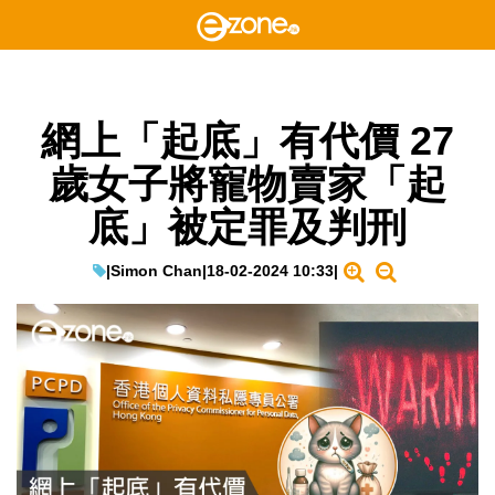
網上「起底」有代價 27
歲女子將寵物賣家「起
底」被定罪及判刑
|
Simon Chan
|
18-02-2024 10:33
|