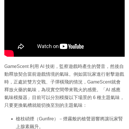
GameScent 利用 AI 技術，監察遊戲時產生的聲音，然後自
動釋放契合當前遊戲情境的氣味。例如當玩家進行射擊遊戲
時，正處於雙方交戰、子彈橫飛的情況，GameScent就會
釋放火藥的氣味，為現實空間帶來戰火的感覺。「AI 感應
氣味模擬器」目前可以分別模擬以下場景的 6 種主題氣味，
只要更換氣槽就能切換至別的主題氣味：
槍枝硝煙（Gunfire）－煙霧般的槍聲迴響將讓玩家腎
上腺素飆升。