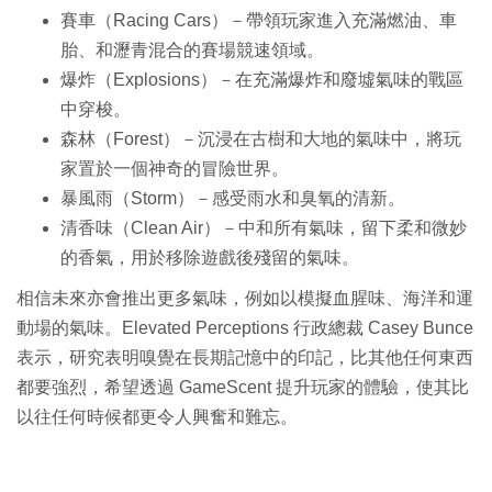
賽車（Racing Cars）－帶領玩家進入充滿燃油、車
胎、和瀝青混合的賽場競速領域。
爆炸（Explosions）－在充滿爆炸和廢墟氣味的戰區
中穿梭。
森林（Forest）－沉浸在古樹和大地的氣味中，將玩
家置於一個神奇的冒險世界。
暴風雨（Storm）－感受雨水和臭氧的清新。
清香味（Clean Air）－中和所有氣味，留下柔和微妙
的香氣，用於移除遊戲後殘留的氣味。
相信未來亦會推出更多氣味，例如以模擬血腥味、海洋和運
動場的氣味。Elevated Perceptions 行政總裁 Casey Bunce
表示，研究表明嗅覺在長期記憶中的印記，比其他任何東西
都要強烈，希望透過 GameScent 提升玩家的體驗，使其比
以往任何時候都更令人興奮和難忘。