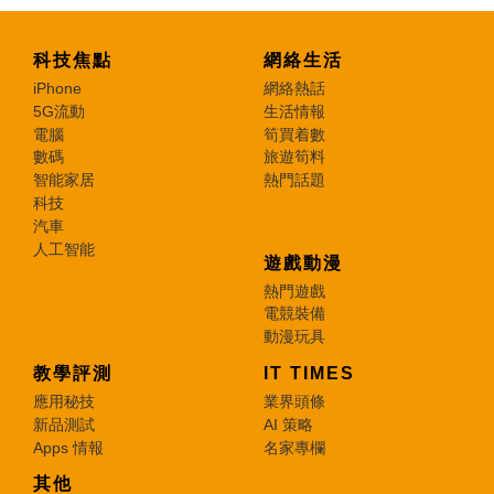
科技焦點
網絡生活
iPhone
網絡熱話
5G流動
生活情報
電腦
筍買着數
數碼
旅遊筍料
智能家居
熱門話題
科技
汽車
人工智能
遊戲動漫
熱門遊戲
電競裝備
動漫玩具
教學評測
IT TIMES
應用秘技
業界頭條
新品測試
AI 策略
Apps 情報
名家專欄
其他