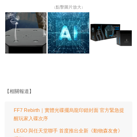
↓點擊圖片放大↓
【相關報道】
FF7 Rebirth｜實體光碟擺烏龍印錯封面 官方緊急提
醒玩家入碟次序
LEGO 與任天堂聯手 首度推出全新《動物森友會》