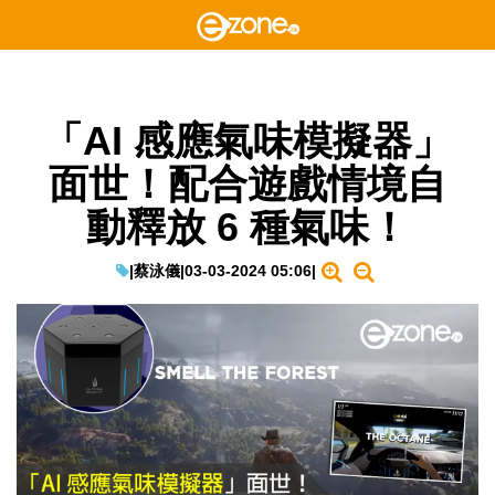
「AI 感應氣味模擬器」
面世！配合遊戲情境自
動釋放 6 種氣味！
|
蔡泳儀
|
03-03-2024 05:06
|