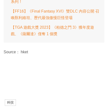
系列！
【FF16】《Final Fantasy XVI》雙DLC 內容公開 召
喚獸利維坦、歷代最強傲慢巨怪登場
【TGA 遊戲大獎 2023】《柏德之門 3》獲年度遊
戲、《薩爾達》僅奪 1 個獎
Source： hket
科技