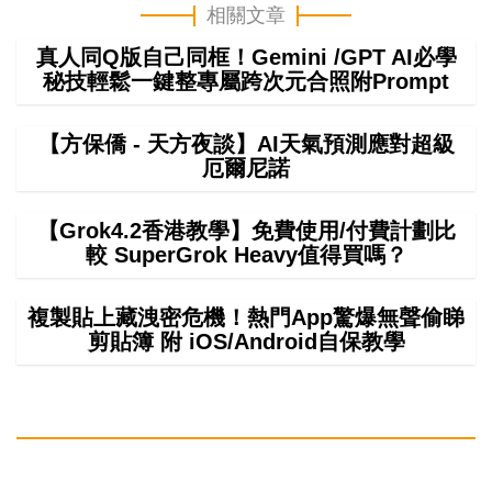
相關文章
真人同Q版自己同框！Gemini /GPT AI必學
秘技輕鬆一鍵整專屬跨次元合照附Prompt
【方保僑 - 天方夜談】AI天氣預測應對超級
厄爾尼諾
【Grok4.2香港教學】免費使用/付費計劃比
較 SuperGrok Heavy值得買嗎？
複製貼上藏洩密危機！熱門App驚爆無聲偷睇
剪貼簿 附 iOS/Android自保教學