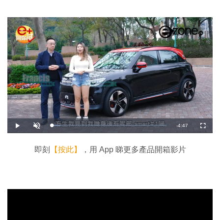
剩
-
4:47
載
播
開
全
入
放
啟
螢
完
音
幕
餘
畢
效
:
即刻
【按此】
，用 App 睇更多產品開箱影片
7
時
.
5
3
間
%