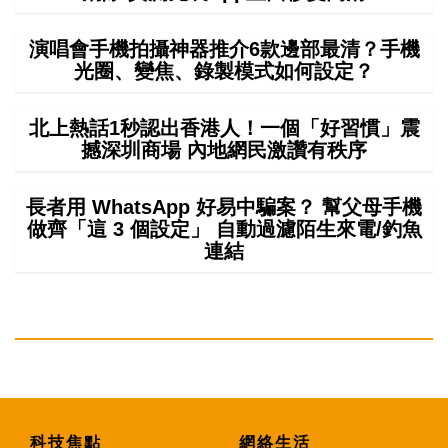
演唱會手機拍攝神器推介6款邊部最清？手機
光圈、變焦、錄製模式如何設定？
北上熱話1秒認出香港人！一個「好習慣」震
撼深圳商場 內地網民激讚有秩序
長者用 WhatsApp 好易中騙案？ 幫父母手機
做齊「這 3 個設定」 自動過濾陌生來電/釣魚
連結
科技焦點
網絡生活