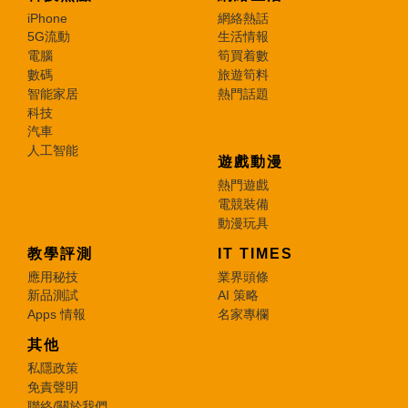
iPhone
網絡熱話
5G流動
生活情報
電腦
筍買着數
數碼
旅遊筍料
智能家居
熱門話題
科技
汽車
人工智能
遊戲動漫
熱門遊戲
電競裝備
動漫玩具
教學評測
IT TIMES
應用秘技
業界頭條
新品測試
AI 策略
Apps 情報
名家專欄
其他
私隱政策
免責聲明
聯絡/關於我們