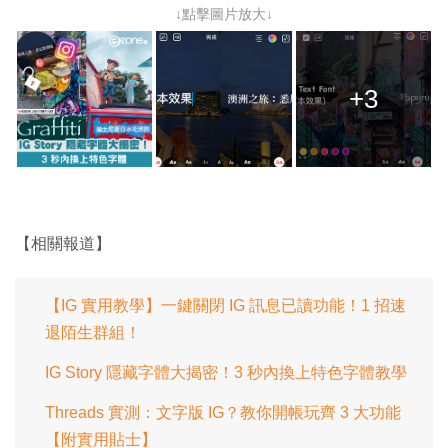
↓點擊圖片放大↓
+3
【相關報道】
【IG 實用教學】一鍵關閉 IG 訊息已讀功能！1 招速
退陌生群組！
IG Story 隱藏字體大揭密！3 秒內換上特色字體教學
Threads 實測：文字版 IG？教你開帳玩齊 3 大功能
【附實用貼士】