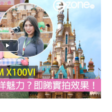
播
放
影
片