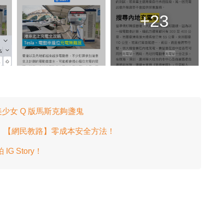
+23
愛美少女 Q 版馬斯克夠盞鬼
ube！【網民教路】零成本安全方法！
 Story！