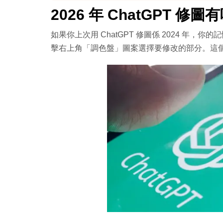
🎬 電影感風格
2026 年 ChatGPT 修
其他常用修圖 Prompt
如果你上次用 ChatGPT 修圖係 2024 年，
令效果更好的 5 個 Prompt 技巧
擊右上角「調色盤」圖案選擇要修改的部分。這
注意事項：ChatGPT 修圖做唔到的事