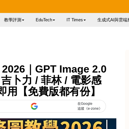
教學評測
EduTech
IT Times
生成式AI與雲端
026｜GPT Image 2.0
卜力 / 菲林 / 電影感
即學即用【免費版都有份】
在Google
追蹤《e-zone》