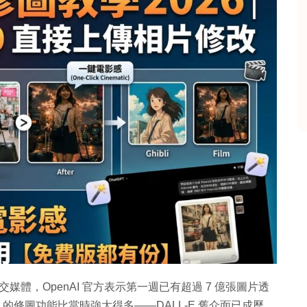
媒體，OpenAI 官方表示第一週已有超過 7 億張圖片透
tGPT 的修圖功能比當時強大得多——DALL-E 舊介面已成歷