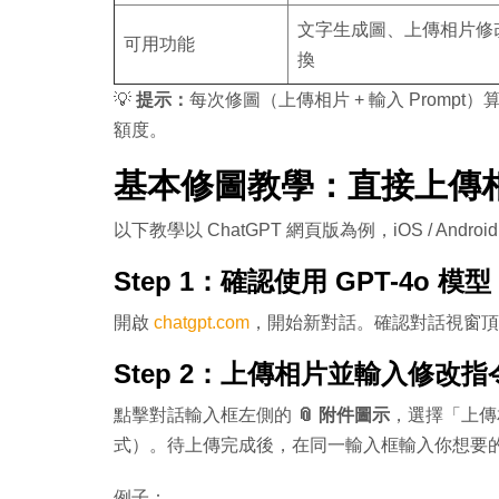
文字生成圖、上傳相片修
可用功能
換
💡
提示：
每次修圖（上傳相片 + 輸入 Prompt
額度。
基本修圖教學：直接上傳相
以下教學以 ChatGPT 網頁版為例，iOS / Androi
Step 1：確認使用 GPT-4o 模型
開啟
chatgpt.com
，開始新對話。確認對話視窗
Step 2：上傳相片並輸入修改指
點擊對話輸入框左側的
📎 附件圖示
，選擇「上傳
式）。待上傳完成後，在同一輸入框輸入你想要的修
例子：