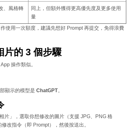
改、風格轉
同上，但額外獲得更高優先度及更多使用
量
）算作使用一次額度，建議先想好 Prompt 再提交，免得浪費
片的 3 個步驟
d App 操作類似。
頂部顯示的模型是
ChatGPT
。
令
相片」，選取你想修改的圖片（支援 JPG、PNG 格
改指令（即 Prompt），然後按送出。