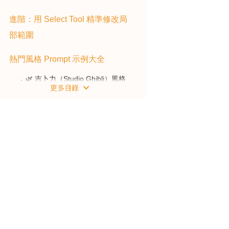
進階：用 Select Tool 精準修改局
部範圍
熱門風格 Prompt 示例大全
🌿 吉卜力（Studio Ghibli）風格
📷 菲林 / 復古風格
🎬 電影感風格
其他常用修圖 Prompt
令效果更好的 5 個 Prompt 技巧
注意事項：ChatGPT 修圖做唔到
的事