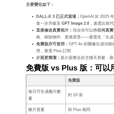
主要變化如下：
DALL-E 3 已正式退場：
OpenAI 於 2025 
進一步升級至
GPT Image 2.0
，速度比前代
直接修改真實相片：
現在你可以將
任何真實
格、移除物件、更換背景——毋需先「生成
免費版亦可使用：
GPT-4o 的圖像生成功能
用，毋需 Plus 訂閱
介面更簡潔：
新介面整合於主聊天視窗，毋需切
免費版 vs Plus 版：可
免費版
每日可生成圖片數
約 10 張
量
圖片質素
與 Plus 相同