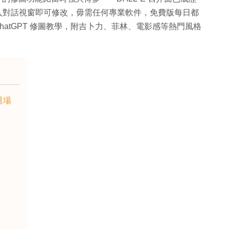
相片上傳入對話視窗即可修改，毋需任何專業軟件，免費版每日都
 ChatGPT 修圖教學，附吉卜力、菲林、電影感等熱門風格
已退場